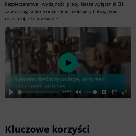
bezpieczeństwa i wydajności pracy. Nasze wyłączniki EH
zapewniają solidne odłączanie i izolację od obciążenia,
rozwiązując to wyzwanie.
Play
04:53
Play
Mute
Settings
PIP
Enter
fulls
Kluczowe korzyści