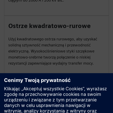
ciągłym do 2000 A i 200 kV BIL.
Ostrze kwadratowo-rurowe
Użyj kwadratowego ostrza rurowego, aby uzyskać
solidną sztywność mechaniczną i przewodność
elektryczną. Wysokociśnieniowe styki szczękowe
monetowo-srebrne tworzą połączenie o niskiej
rezystancji zapewniające wydajny transfer mocy.
Elastyczna instalacja
Wybierz standardowe lub niestandardowe opcje
montażu, takie jak ocynkowany kanał stalowy lub