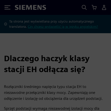
Siemens
Ta strona jest wyświetlana przy użyciu automatycznego
translatora.
Czy chcesz wyświetlić ją w języku angielskim?
Dlaczego haczyk klasy
stacji EH odłącza się?
Rozłączniki średniego napięcia typu stacja EH to
niezawodne przełączniki klasy mocy. Zapewniają one
odłączenie i izolację od obciążenia dla urządzeń podstacji.
Sprzęt podstacji wymaga niezawodnej izolacji mocy dla