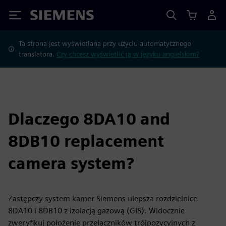
Siemens
Ta strona jest wyświetlana przy użyciu automatycznego
translatora.
Czy chcesz wyświetlić ją w języku angielskim?
Dlaczego 8DA10 and
8DB10 replacement
camera system?
Zastępczy system kamer Siemens ulepsza rozdzielnice
8DA10 i 8DB10 z izolacją gazową (GIS). Widocznie
zweryfikuj położenie przełączników trójpozycyjnych z