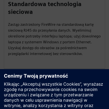
Standardowa technologia
sieciowa
Zastąp zastrzeżony FireWire na standardową kartę
sieciową RJ45 do przesyłania danych. Wyeliminuj
określone potrzeby interfejsu laptopa; użyj dowolnego
laptopa z systemem Windows z portem Ethernet.
Uzyskaj dostęp do obrazów za pośrednictwem
przeglądarki internetowej bez sterowników.
Trwała konstrukcja
Nowa konstrukcja systemu obejmuje punkt połączenia
interfejsu wtykowego dla kabla RJ45 oraz port
zasilania USB z dwoma zakrętkami. System spełnia
wymagania dotyczące widocznego odłączenia wg NEC