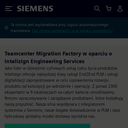
Siemens
Ta strona jest wyświetlana przy użyciu automatycznego
translatora.
Czy chcesz wyświetlić ją w języku angielskim?
Teamcenter Migration Factory w oparciu o
Intelizign Engineering Services
Jako lider w dziedzinie cyfrowych usług cyklu życia produktów
Intelizign oferuje najwyższej klasy usługi End2End PLM i usługi
digitalizacji zaprojektowane w celu usprawnienia rozwoju
produktu od koncepcji po wdrożenie i operację. Z ponad 2300
ekspertami w 9 lokalizacjach na całym świecie umożliwiamy
firmom opracowywanie i zarządzanie produktami, które kształtują
naszą przyszłość. Nasza silna współpraca z integratorem
systemów z Siemens, nasze bogate doświadczenie w PLM i nasz
hybrydowy globalny model dostawy wyróżnia nas.