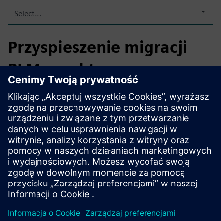
Select...
Przyspieszenie migracji
PLM w sektorze ropy
naftowej i gazu
Światowy lider technologii energetycznych wykorzystał
Teamcenter Migration Factory, aby przyspieszyć migrację
danych PLM. Rezultat: skrócenie osi czasu migracji o 30%,
pełna przejrzystość dzięki raportowaniu w czasie
rzeczywistym i szybsze
dostosowanie do ewoluującego modelu danych w skali.