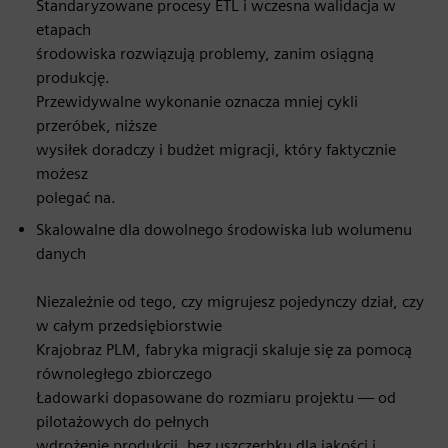
Standaryzowane procesy ETL i wczesna walidacja w
etapach
środowiska rozwiązują problemy, zanim osiągną
produkcję.
Przewidywalne wykonanie oznacza mniej cykli
przeróbek, niższe
wysiłek doradczy i budżet migracji, który faktycznie
możesz
polegać na.
Skalowalne dla dowolnego środowiska lub wolumenu
danych
Niezależnie od tego, czy migrujesz pojedynczy dział, czy
w całym przedsiębiorstwie
Krajobraz PLM, fabryka migracji skaluje się za pomocą
równoległego zbiorczego
Ładowarki dopasowane do rozmiaru projektu — od
pilotażowych do pełnych
wdrożenie produkcji, bez uszczerbku dla jakości i