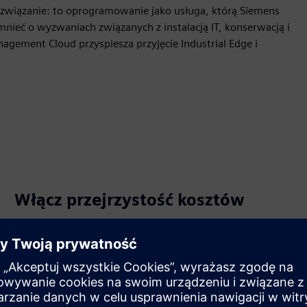
ozwiązanie: to oprogramowanie jako usługa, którą Siemens
nieć o wyzwaniach związanych z instalacją IT, konserwacją i
gement Cloud przyspiesza przyjęcie Industrial Edge i
Włącz przejrzystość kosztów
Wykorzystaj większą przejrzystość kosztów dzięki stałym
kosztom w chmurze Industrial Edge Management Cloud.