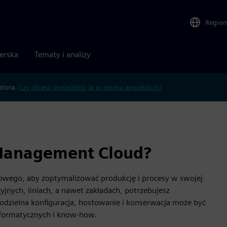
Region
nerska
Tematy i analizy
atora.
Czy chcesz wyświetlić ją w języku angielskim?
 Management Cloud?
owego, aby zoptymalizować produkcję i procesy w swojej
yjnych, liniach, a nawet zakładach, potrzebujesz
odzielna konfiguracja, hostowanie i konserwacja może być
formatycznych i know-how.