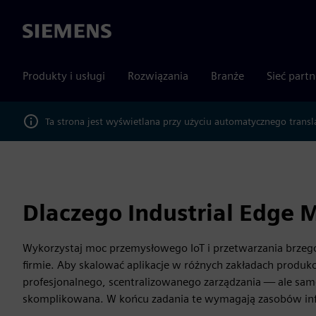
Siemens
Produkty i usługi
Rozwiązania
Branże
Sieć part
Ta strona jest wyświetlana przy użyciu automatycznego transl
Dlaczego Industrial Edge
Wykorzystaj moc przemysłowego IoT i przetwarzania brzeg
firmie. Aby skalować aplikacje w różnych zakładach produkc
profesjonalnego, scentralizowanego zarządzania — ale sam
skomplikowana. W końcu zadania te wymagają zasobów in