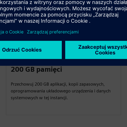
200 GB pamięci
Przechowuj 200 GB aplikacji, kopii zapasowych,
oprogramowania układowego urządzenia i danych
systemowych w tej instancji.