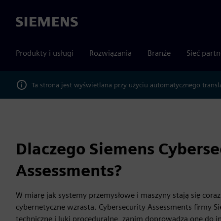
Siemens
Produkty i usługi
Rozwiązania
Branże
Sieć part
Ta strona jest wyświetlana przy użyciu automatycznego transl
Dlaczego Siemens Cyberse
Assessments?
W miarę jak systemy przemysłowe i maszyny stają się coraz
cybernetyczne wzrasta. Cybersecurity Assessments firmy Sie
techniczne i luki proceduralne, zanim doprowadzą one do i