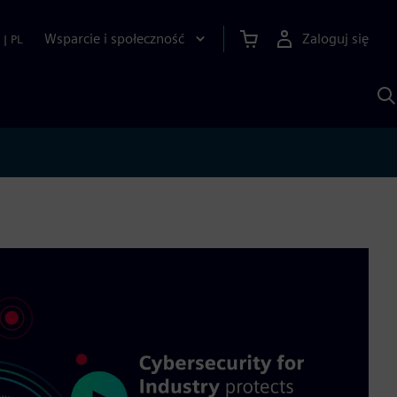
Wsparcie i społeczność
Zaloguj się
|
PL
S
z
p
S
A