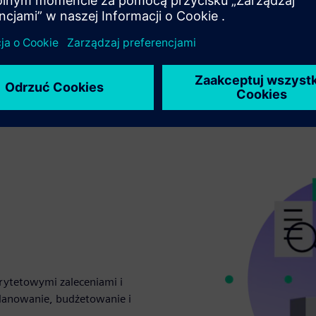
orytetowymi zaleceniami i
lanowanie, budżetowanie i