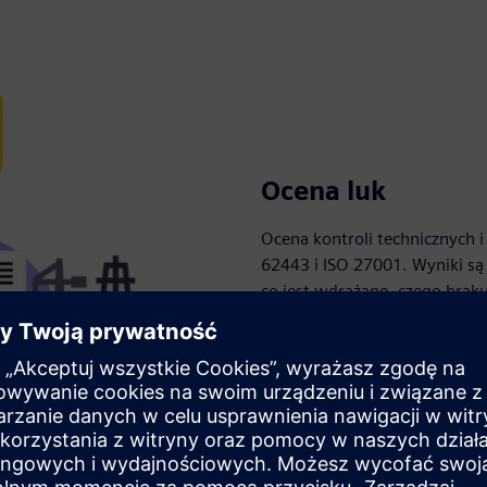
Ocena luk
Ocena kontroli technicznych 
62443 i ISO 27001. Wyniki s
co jest wdrażane, czego bra