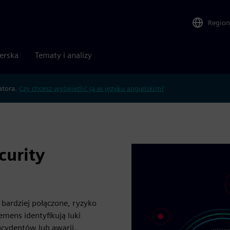
Region
nerska
Tematy i analizy
atora.
Czy chcesz wyświetlić ją w języku angielskim?
curity
 bardziej połączone, ryzyko
mens identyfikują luki
ncydentów lub awarii.