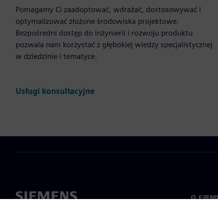
Pomagamy Ci zaadoptować, wdrażać, dostosowywać i
optymalizować złożone środowiska projektowe.
Bezpośredni dostęp do inżynierii i rozwoju produktu
pozwala nam korzystać z głębokiej wiedzy specjalistycznej
w dziedzinie i tematyce.
Usługi konsultacyjne
O FIRM
O nas