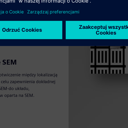
e SEM
twiczenie między lokalizacją
W celu zapewnienia dokładnej
 SEM-do układu,
ów oparta na SEM.