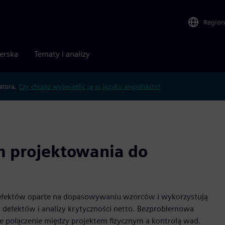
Region
nerska
Tematy i analizy
atora.
Czy chcesz wyświetlić ją w języku angielskim?
m projektowania do
efektów oparte na dopasowywaniu wzorców i wykorzystują
 defektów i analizy krytyczności netto. Bezproblemowa
e połączenie między projektem fizycznym a kontrolą wad.