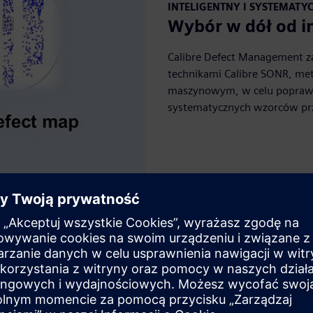
INTELIGENTNY I SYSTEMATY
Wybór w dół od in
Calibre Defect Management za
technikami Calibre SONR, met
maszynowym, w celu poprawy
systematycznych wzorców pr