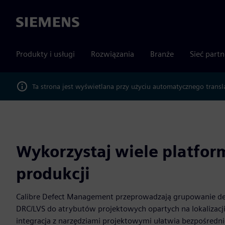
Siemens
Produkty i usługi
Rozwiązania
Branże
Sieć part
Ta strona jest wyświetlana przy użyciu automatycznego transl
Wykorzystaj wiele platfor
produkcji
Calibre Defect Management przeprowadzają grupowanie d
DRC/LVS do atrybutów projektowych opartych na lokalizacji
integracja z narzędziami projektowymi ułatwia bezpośredni