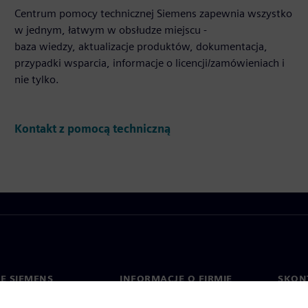
Centrum pomocy technicznej Siemens zapewnia wszystko
w jednym, łatwym w obsłudze miejscu -
baza wiedzy, aktualizacje produktów, dokumentacja,
przypadki wsparcia, informacje o licencji/zamówieniach i
nie tylko.
Kontakt z pomocą techniczną
IE SIEMENS
INFORMACJE O FIRMIE
SKONT
Firma
Konta