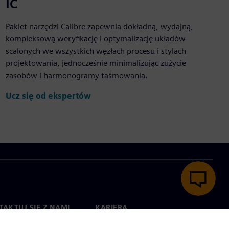
IC
Pakiet narzędzi Calibre zapewnia dokładną, wydajną,
kompleksową weryfikację i optymalizację układów
scalonych we wszystkich węzłach procesu i stylach
projektowania, jednocześnie minimalizując zużycie
zasobów i harmonogramy taśmowania.
Ucz się od ekspertów
AKTUJ SIĘ Z NAMI
KARIERA
kt
Praca i kariera