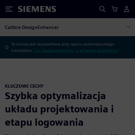
Siemens
Calibre DesignEnhancer
Ta strona jest wyświetlana przy użyciu automatycznego
translatora.
Czy chcesz wyświetlić ją w języku angielskim?
KLUCZOWE CECHY
Szybka optymalizacja
układu projektowania i
etapu logowania