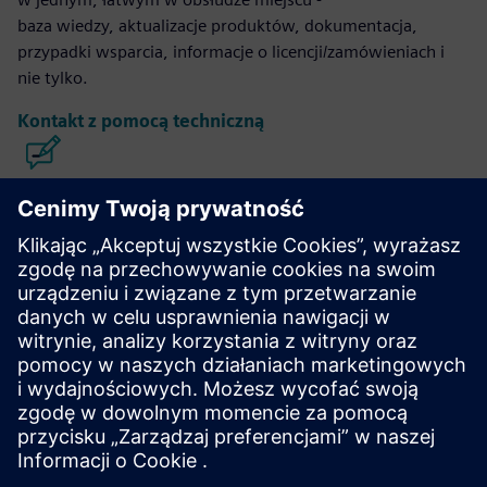
baza wiedzy, aktualizacje produktów, dokumentacja,
przypadki wsparcia, informacje o licencji/zamówieniach i
nie tylko.
Kontakt z pomocą techniczną
Projektowanie i produkcja Calibre
IC
Pakiet narzędzi Calibre zapewnia dokładną, wydajną,
kompleksową weryfikację i optymalizację układów
scalonych we wszystkich węzłach procesu i stylach
projektowania, jednocześnie minimalizując zużycie
zasobów i harmonogramy taśmowania.
Ucz się od ekspertów