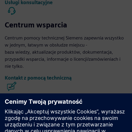
Usługi konsultacyjne
Centrum wsparcia
Centrum pomocy technicznej Siemens zapewnia wszystko
w jednym, łatwym w obsłudze miejscu -
baza wiedzy, aktualizacje produktów, dokumentacja,
przypadki wsparcia, informacje o licencji/zamówieniach i
nie tylko.
Kontakt z pomocą techniczną
Projektowanie i produkcja Calibre
IC
Pakiet narzędzi Calibre zapewnia dokładną, wydajną,
kompleksową weryfikację i optymalizację układów