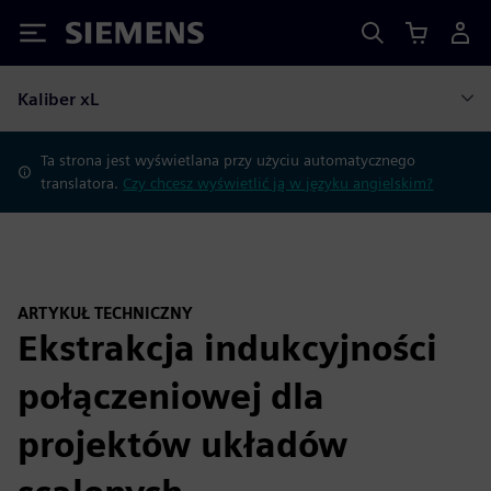
Siemens
Kaliber xL
Ta strona jest wyświetlana przy użyciu automatycznego
translatora.
Czy chcesz wyświetlić ją w języku angielskim?
ARTYKUŁ TECHNICZNY
Ekstrakcja indukcyjności
połączeniowej dla
projektów układów