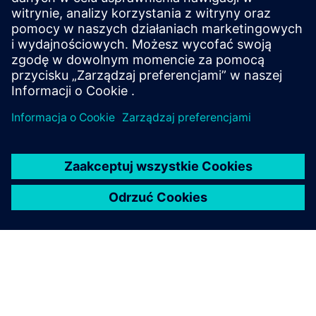
scalonych we wszystkich węzłach procesu i stylach
projektowania, jednocześnie minimalizując zużycie
zasobów i harmonogramy taśmowania.
Ucz się od ekspertów