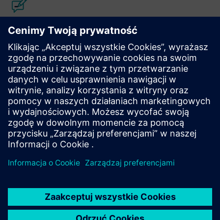
Projektowanie i produkcja Calibre
IC
Pakiet narzędzi Calibre zapewnia dokładną, wydajną,
kompleksową weryfikację i optymalizację układów
scalonych we wszystkich węzłach procesu i stylach
projektowania, jednocześnie minimalizując zużycie
zasobów i harmonogramy taśmowania.
Ucz się od ekspertów