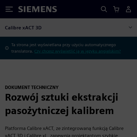
Siemens
Calibre xACT 3D
Ta strona jest wyświetlana przy użyciu automatycznego
translatora.
Czy chcesz wyświetlić ją w języku angielskim?
DOKUMENT TECHNICZNY
Rozwój sztuki ekstrakcji
pasożytniczej kalibrem
Platforma Calibre xACT, ze zintegrowaną funkcją Calibre
xACT 3D i Calibre xL, zapewnia projektantom szybkie,