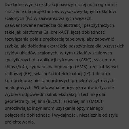
Dokładne wyniki ekstrakcji pasożytniczej mają ogromne
znaczenie dla projektantów wysokowydajnych układów
scalonych (IC) w zaawansowanych węzłach.
Zaawansowane narzędzia do ekstrakcji pasożytniczych,
takie jak platforma Calibre xACT, łączą dokładność
rozwiązania pola z prędkością tabelową, aby zapewnić
szybką, ale dokładną ekstrakcję pasożytniczą dla wszystkich
stylów układów scalonych, w tym układów scalonych
specyficznych dla aplikacji cyfrowych (ASIC), system-on-
chips (SoC), sygnału analogowego (AMS), częstotliwości
radiowej (RF), własności intelektualnej (IP), bibliotek
komórek oraz niestandardowych projektów cyfrowych i
analogowych. Wbudowana heurystyka automatycznie
wybiera odpowiedni silnik ekstrakcji i technikę dla
geometrii tylnej linii (BEOL) i średniej linii (MOL),
umożliwiając inżynierom uzyskanie optymalnego
połączenia dokładności i wydajności, niezależnie od stylu
projektowania.