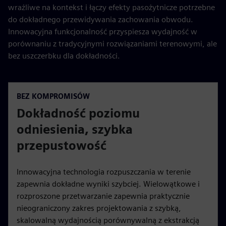
wrażliwe na kontekst i łączy efekty pasożytnicze potrzebne
do dokładnego przewidywania zachowania obwodu.
Innowacyjna funkcjonalność przyspiesza wydajność w
porównaniu z tradycyjnymi rozwiązaniami terenowymi, ale
bez uszczerbku dla dokładności.
BEZ KOMPROMISÓW
Dokładność poziomu
odniesienia, szybka
przepustowość
Innowacyjna technologia rozpuszczania w terenie
zapewnia dokładne wyniki szybciej. Wielowątkowe i
rozproszone przetwarzanie zapewnia praktycznie
nieograniczony zakres projektowania z szybką,
skalowalną wydajnością porównywalną z ekstrakcją