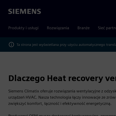
Siemens
Produkty i usługi
Rozwiązania
Branże
Sieć part
Ta strona jest wyświetlana przy użyciu automatycznego transl
Dlaczego Heat recovery ve
Siemens Climatix oferuje rozwiązania wentylacyjne z odzy
urządzeń HVAC. Nasza technologia łączy innowacje ze zr
zwiększyć komfort, łączność i efektywność energetyczną.
Producenci OEM muszą dostarczać konkurencyjne, energoos