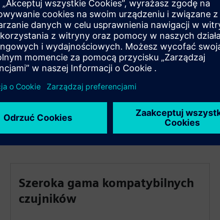
Włącz swoje usługi cyfrowe dzięki natywnej łączności w
chmurze Climatix IC. Łączymy się z monitorowaniem
energii przez innych firm za pośrednictwem interfejsu API.
Zintegruj S400 na miejscu przy użyciu standardowych
protokołów, takich jak BACnet i Modbus, aby uzyskać
szeroką kompatybilność.
Szeroka gama kompatybilnych
czujników