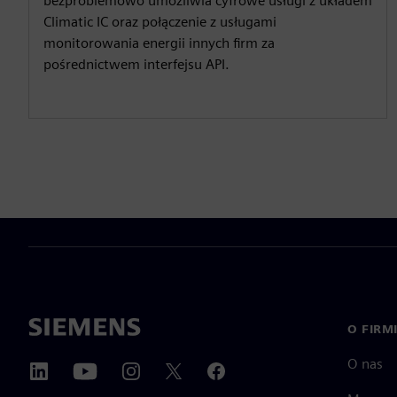
bezproblemowo umożliwia cyfrowe usługi z układem
Climatic IC oraz połączenie z usługami
monitorowania energii innych firm za
pośrednictwem interfejsu API.
O FIRM
O nas