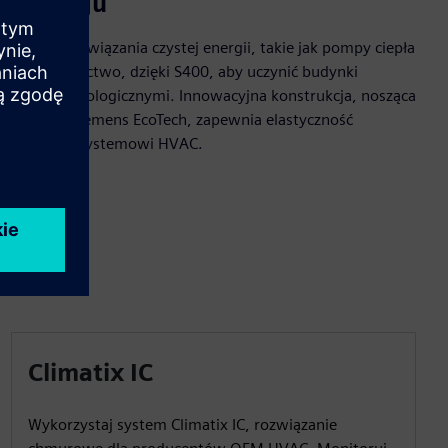
rozwoju
Promuj rozwiązania czystej energii, takie jak pompy ciepła
i ciepłownictwo, dzięki S400, aby uczynić budynki
bardziej ekologicznymi. Innowacyjna konstrukcja, nosząca
etykietę Siemens EcoTech, zapewnia elastyczność
każdemu systemowi HVAC.
Climatix IC
Wykorzystaj system Climatix IC, rozwiązanie