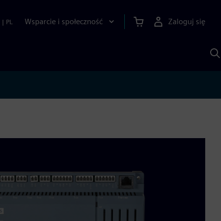
Wsparcie i społeczność
Zaloguj się
|
PL
S
z
p
S
A