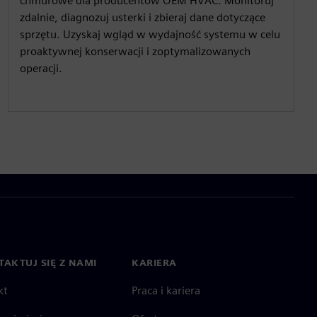
chmurowe dla producentów OEM HVAC. Monitoruj
zdalnie, diagnozuj usterki i zbieraj dane dotyczące
sprzętu. Uzyskaj wgląd w wydajność systemu w celu
proaktywnej konserwacji i zoptymalizowanych
operacji.
AKTUJ SIĘ Z NAMI
KARIERA
kt
Praca i kariera