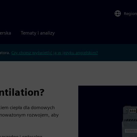
Region
nerska
Tematy i analizy
atora.
Czy chcesz wyświetlić ją w języku angielskim?
ntilation?
skiem ciepła dla domowych
ównoważonym rozwojem, aby
zczędne i opłacalne