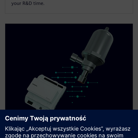
your R&D time.
Magnetic expansion valve