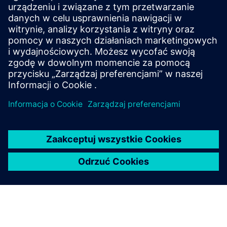
Achieve up to 21% more heating and cooling power
with the MVL702, a magnetic expansion valve
offering unmatched speed and precision for heat
pumps and chillers.