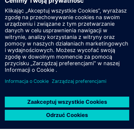
Nasze zawory kulowe zapewniają dokładną kontrolę
do różnych zastosowań. Scharakteryzowane
optymalizatory przepływu zapewniają równy
przepływ procentowy. Uzyskaj zamknięcie 200 PSI
dzięki wyciekowi klasy IV ANSI (0,01%) dla 2-drożnych
i 3-drożnych oraz 0% wycieku dla 6-drożnych.