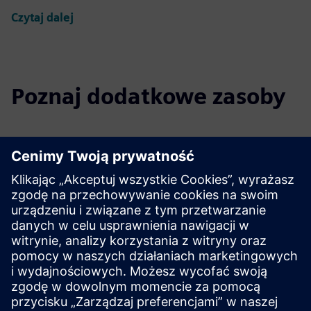
Czytaj dalej
Poznaj dodatkowe zasoby
Szczegóły techniczne
Arkusz danych |
Standardowy detektor punktowy typu
plug-and-play
Arkusz danych |
Detektor punktowy w trudnym stanie
Arkusz danych |
Odsysający czujnik dymu
Pliki do pobrania
Ulotka |
Samodzielne wykrywanie