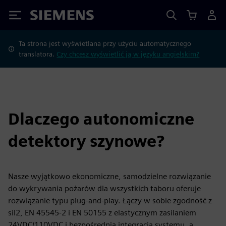
Siemens
Ta strona jest wyświetlana przy użyciu automatycznego
translatora.
Czy chcesz wyświetlić ją w języku angielskim?
Dlaczego autonomiczne
detektory szynowe?
Nasze wyjątkowo ekonomiczne, samodzielne rozwiązanie
do wykrywania pożarów dla wszystkich taboru oferuje
rozwiązanie typu plug-and-play. Łączy w sobie zgodność z
sil2, EN 45545-2 i EN 50155 z elastycznym zasilaniem
24VDC/110VDC i bezpośrednią integracją systemu, a