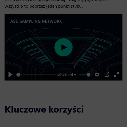
wszystko to poprzez jeden punkt styku.
Play
01:58
Play
Mute
Settings
PIP
Enter
fulls
Kluczowe korzyści