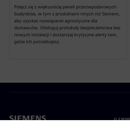
Połącz się z większością paneli przeciwpożarowych
budynków, w tym z produktami innych niż Siemens,
aby uzyskać rozwiązanie agnostyczne dla
dostawców. Obsługuj protokoły bezpieczeństwa bez
nowych instalacji i dostarczaj krytyczne alerty tam,
gdzie ich potrzebujesz.
O FIRM