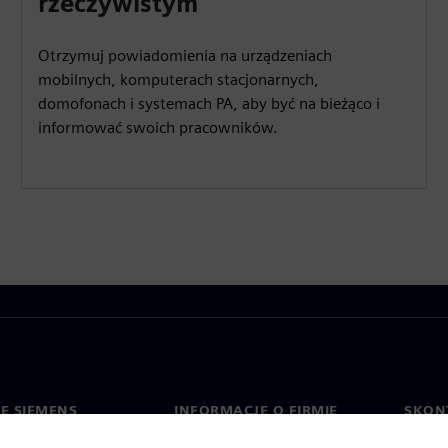
rzeczywistym
Otrzymuj powiadomienia na urządzeniach
mobilnych, komputerach stacjonarnych,
domofonach i systemach PA, aby być na bieżąco i
informować swoich pracowników.
IE SIEMENS
INFORMACJE O FIRMIE
SKONT