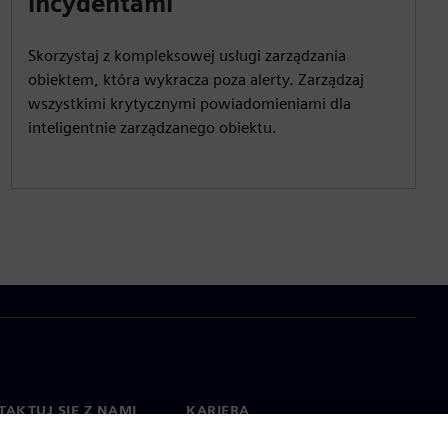
incydentami
Skorzystaj z kompleksowej usługi zarządzania
obiektem, która wykracza poza alerty. Zarządzaj
wszystkimi krytycznymi powiadomieniami dla
inteligentnie zarządzanego obiektu.
AKTUJ SIĘ Z NAMI
KARIERA