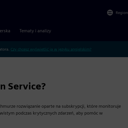
Region
nerska
Tematy i analizy
atora.
Czy chcesz wyświetlić ją w języku angielskim?
n Service?
hmurze rozwiązanie oparte na subskrypcji, które monitoruje
ywistym podczas krytycznych zdarzeń, aby pomóc w