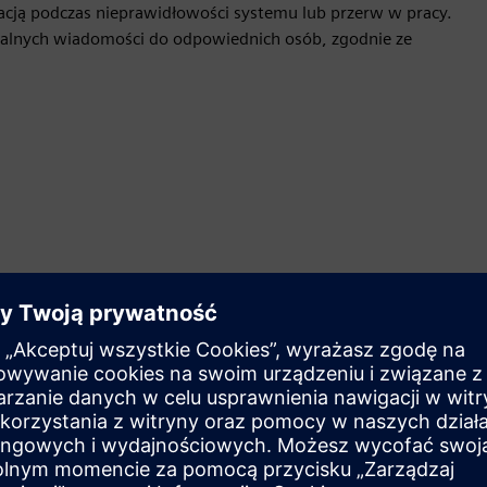
acją podczas nieprawidłowości systemu lub przerw w pracy.
ualnych wiadomości do odpowiednich osób, zgodnie ze
Automatyzacja zarządzania
kryzysowego
Usprawnij zarządzanie kryzysowe dzięki automatycznym
reagowaniu, umożliwiając ochronę ludzi i zasobów za
pomocą wydajnych protokołów.