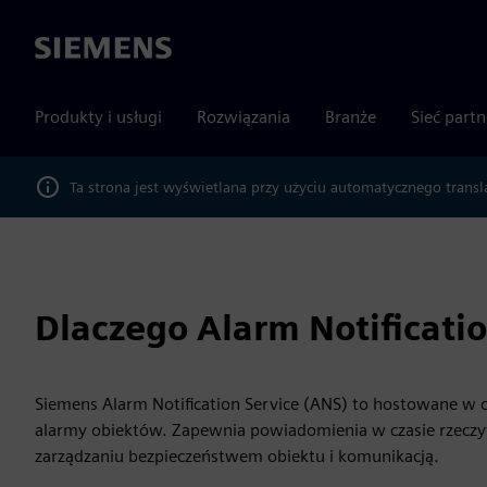
Siemens
Produkty i usługi
Rozwiązania
Branże
Sieć part
Ta strona jest wyświetlana przy użyciu automatycznego transl
Dlaczego Alarm Notificatio
Siemens Alarm Notification Service (ANS) to hostowane w c
alarmy obiektów. Zapewnia powiadomienia w czasie rzecz
zarządzaniu bezpieczeństwem obiektu i komunikacją.