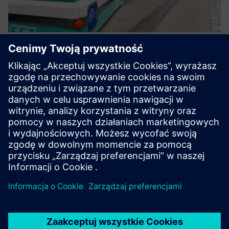
H2Giga — Qt 4.2 FertiRob
Z pomocą partnerów projektu w konsorcjum ma zostać
zaprojektowany, opracowany i przetestowany
funkcjonalnie modułowy zakład produkcyjny elektrolizerów
wodorowych w zakresie gigawatów.
Uzyskaj więcej informacji