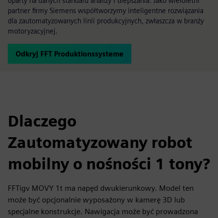
oparty na danych standard analizy i ulepszania. Jako wieloletni
partner firmy Siemens współtworzymy inteligentne rozwiązania
dla zautomatyzowanych linii produkcyjnych, zwłaszcza w branży
motoryzacyjnej.
Odkryj FFT Produktionssysteme
Dlaczego
Zautomatyzowany robot
mobilny o nośności 1 tony?
FFTigv MOVY 1t ma napęd dwukierunkowy. Model ten
może być opcjonalnie wyposażony w kamerę 3D lub
specjalne konstrukcje. Nawigacja może być prowadzona