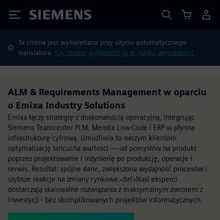
Siemens
Ta strona jest wyświetlana przy użyciu automatycznego
translatora.
Czy chcesz wyświetlić ją w języku angielskim?
ALM & Requirements Management w oparciu
o Emixa Industry Solutions
Emixa łączy strategię z doskonałością operacyjną, integrując
Siemens Teamcenter PLM, Mendix Low-Code i ERP w płynną
infrastrukturę cyfrową. Umożliwia to naszym klientom
optymalizację łańcucha wartości — od pomysłów na produkt
poprzez projektowanie i inżynierię po produkcję, operacje i
serwis. Rezultat: spójne dane, zwiększona wydajność procesów i
szybsze reakcje na zmiany rynkowe.<br/>Nasi eksperci
dostarczają skalowalne rozwiązania z maksymalnym zwrotem z
inwestycji - bez skomplikowanych projektów informatycznych.