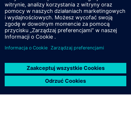
Emixa pomaga zespołom motoryzacyjnym wdrażać
Polarion w celu zarządzania wymaganiami, zmianami i
identyfikowalnością w całym cyklu życia produktu.