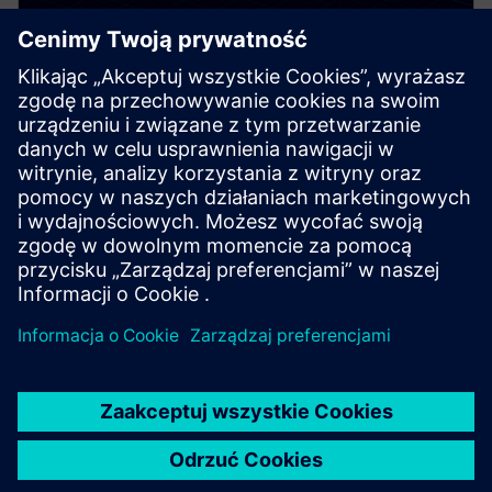
DriveSim Designer
DriveSim Designer is a digital twin of SINAMICS
drives in one model as a Functional Mock-up Unit. It
helps users test, simulate and size the correct drive
and motor.