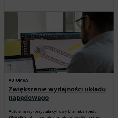
AUTOMHA
Zwiększenie wydajności układu
napędowego
Automha wykorzystała cyfrowy bliźniak napędu
SINAMICS, aby znacznie ograniczyć wysiłki testowe i