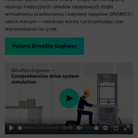
rozwoju tradycyjnych układów napędowych dzięki
wirtualnemu uruchomieniu i inżynierii napędów SINAMICS i
całych maszyn — redukując koszty i przyspieszając czas
wprowadzania na rynek.
Pobierz DriveSim Engineer
Play
02:46
Play
Mute
Settings
PIP
Enter