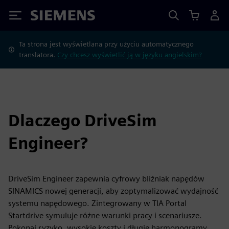
Siemens
Ta strona jest wyświetlana przy użyciu automatycznego
translatora.
Czy chcesz wyświetlić ją w języku angielskim?
Dlaczego DriveSim
Engineer?
DriveSim Engineer zapewnia cyfrowy bliźniak napędów
SINAMICS nowej generacji, aby zoptymalizować wydajność
systemu napędowego. Zintegrowany w TIA Portal
Startdrive symuluje różne warunki pracy i scenariusze.
Pokonaj ryzyko, wysokie koszty i długie harmonogramy