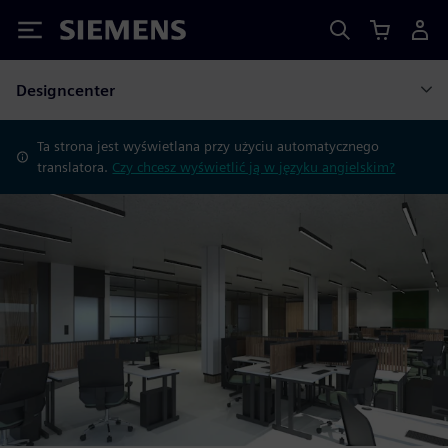
Siemens
Designcenter
Ta strona jest wyświetlana przy użyciu automatycznego
translatora.
Czy chcesz wyświetlić ją w języku angielskim?