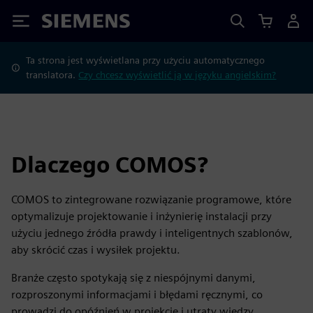
Siemens
Ta strona jest wyświetlana przy użyciu automatycznego
translatora.
Czy chcesz wyświetlić ją w języku angielskim?
Dlaczego COMOS?
COMOS to zintegrowane rozwiązanie programowe, które
optymalizuje projektowanie i inżynierię instalacji przy
użyciu jednego źródła prawdy i inteligentnych szablonów,
aby skrócić czas i wysiłek projektu.
Branże często spotykają się z niespójnymi danymi,
rozproszonymi informacjami i błędami ręcznymi, co
prowadzi do opóźnień w projekcie i utraty wiedzy