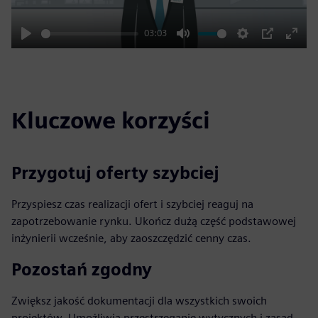
03:03
Play
Mute
Settings
PIP
Enter
fulls
Kluczowe korzyści
Przygotuj oferty szybciej
Przyspiesz czas realizacji ofert i szybciej reaguj na
zapotrzebowanie rynku. Ukończ dużą część podstawowej
inżynierii wcześnie, aby zaoszczędzić cenny czas.
Pozostań zgodny
Zwiększ jakość dokumentacji dla wszystkich swoich
projektów. Umożliwia przestrzeganie wytycznych i zasad