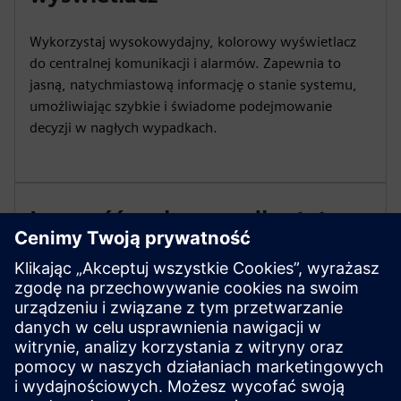
Wykorzystaj wysokowydajny, kolorowy wyświetlacz
do centralnej komunikacji i alarmów. Zapewnia to
jasną, natychmiastową informację o stanie systemu,
umożliwiając szybkie i świadome podejmowanie
decyzji w nagłych wypadkach.
Łączność w chmurze dla statusu
w czasie rzeczywistym
Wykorzystaj łączność w chmurze, aby umożliwić stan
zdarzenia w czasie rzeczywistym oraz szybszą,
inteligentniejszą reakcję. Zdalny dostęp do systemu w
celu ciągłego monitorowania i efektywnego
zarządzania działaniami bezpieczeństwa pożarowego.