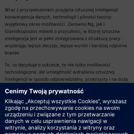
Wraz z przyspieszeniem przyjęcia sztucznej inteligencji
konwergencja danych, technologii i pilności tworzy
wyjątkowy okres możliwości. Zarówno Ng, jak i
Giannikopoulos mówili o przyszłości, w której sztuczna
inteligencja jest w pełni zintegrowana z strukturą pracy -
wspierając lepsze decyzje, lepsze wyniki i bardziej odporne
branże.
To, co decyduje o sukcesie, to nie tylko możliwości
technologiczne, ale umiejętność wdrażania sztucznej
inteligencji w sposób odpowiedzialny, przejrzysty i na dużą
skalę.
Droga naprzód jest jasna: buduj zaufanie, łącz dane i skup
się na poszerzaniu wiedzy ludzkiej. Dzięki tym podstawom
sztuczna inteligencja może spełnić swoją obietnicę —
przekształcić sposób, w jaki opiekujemy się pacjentami,
budujemy krytyczną infrastrukturę i rozwiążemy niektóre z