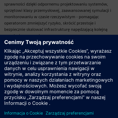
sprawności dzięki odpornemu projektowaniu systemów,
sprzętowi klasy przemysłowej, zaawansowanej symulacji i
monitorowaniu w czasie rzeczywistym - pomagając
operatorom zmniejszyć ryzyko, skrócić przestoje i
bezpiecznie skalować infrastrukturę napędzającą kolejną
rewolucję przemysłową.
Fabryki sztucznej inteligencji muszą pasować do
prawdziwej ziemi, rzeczywistych ograniczeń i
rzeczywistych harmonogramów. Od chipów... przez stojak,
przez fabrykę sztucznej inteligencji... po siatkę... każda
warstwa ma znaczenie. Siemens i NVIDIA opracowują
infrastrukturę dla nowej generacji fabryk DSX AI.
Opublikowano: 16 marca 2026