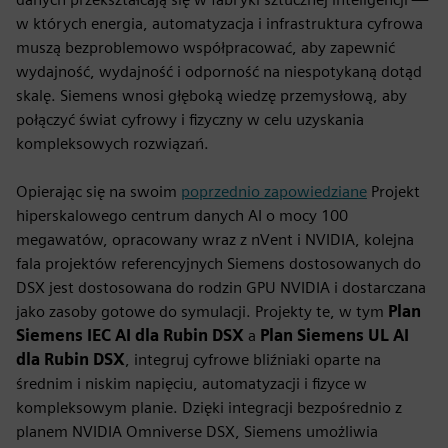
w których energia, automatyzacja i infrastruktura cyfrowa
muszą bezproblemowo współpracować, aby zapewnić
wydajność, wydajność i odporność na niespotykaną dotąd
skalę. Siemens wnosi głęboką wiedzę przemysłową, aby
połączyć świat cyfrowy i fizyczny w celu uzyskania
kompleksowych rozwiązań.
Opierając się na swoim
poprzednio zapowiedziane
Projekt
hiperskalowego centrum danych AI o mocy 100
megawatów, opracowany wraz z nVent i NVIDIA, kolejna
fala projektów referencyjnych Siemens dostosowanych do
DSX jest dostosowana do rodzin GPU NVIDIA i dostarczana
jako zasoby gotowe do symulacji. Projekty te, w tym
Plan
Siemens IEC AI dla Rubin DSX
a
Plan Siemens UL AI
dla Rubin DSX
, integruj cyfrowe bliźniaki oparte na
średnim i niskim napięciu, automatyzacji i fizyce w
kompleksowym planie. Dzięki integracji bezpośrednio z
planem NVIDIA Omniverse DSX, Siemens umożliwia