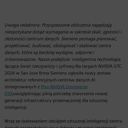
Uwaga redaktora: Przyspieszone obliczenia napędzają
niespotykane dotąd wymagania w zakresie skali, gęstości i
złożoności centrum danych. Siemens pomaga planować,
projektować, budować, obsługiwać i skalować centra
danych, które są bardziej wydajne, odporne i
zrównoważone. Nasze podejście: inteligentna technologia
łącząca świat rzeczywisty i cyfrowy.
Na targach NVIDIA GTC
2026 w San Jose firma Siemens ogłosiła nowy zestaw
architektur referencyjnych centrów danych AI
zintegrowanych z
Plan NVIDIA Omniverse
DSX
uwzględniając pilną potrzebę stworzenia nowej
generacji infrastruktury przeznaczonej dla sztucznej
inteligencji.
Wraz ze skalowaniem obciążeń sztucznej inteligencji centra
danych przekształcają się w fabryki sztucznej inteligencji —