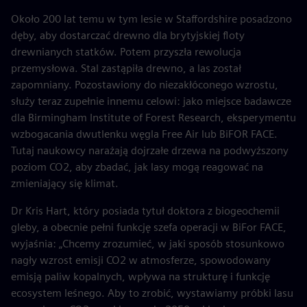
Około 200 lat temu w tym lesie w Staffordshire posadzono
dęby, aby dostarczać drewno dla brytyjskiej floty
drewnianych statków. Potem przyszła rewolucja
przemysłowa. Stal zastąpiła drewno, a las został
zapomniany. Pozostawiony do niezakłóconego wzrostu,
służy teraz zupełnie innemu celowi: jako miejsce badawcze
dla Birmingham Institute of Forest Research, eksperymentu
wzbogacania dwutlenku węgla Free Air lub BiFOR FACE.
Tutaj naukowcy narażają dojrzałe drzewa na podwyższony
poziom CO2, aby zbadać, jak lasy mogą reagować na
zmieniający się klimat.
Dr Kris Hart, który posiada tytuł doktora z biogeochemii
gleby, a obecnie pełni funkcję szefa operacji w BiFor FACE,
wyjaśnia: „Chcemy zrozumieć, w jaki sposób stosunkowo
nagły wzrost emisji CO2 w atmosferze, spowodowany
emisją paliw kopalnych, wpływa na strukturę i funkcję
ecosystem leśnego. Aby to zrobić, wystawiamy próbki lasu