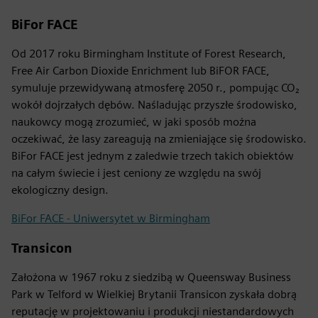
BiFor FACE
Od 2017 roku Birmingham Institute of Forest Research,
Free Air Carbon Dioxide Enrichment lub BiFOR FACE,
symuluje przewidywaną atmosferę 2050 r., pompując CO₂
wokół dojrzałych dębów. Naśladując przyszłe środowisko,
naukowcy mogą zrozumieć, w jaki sposób można
oczekiwać, że lasy zareagują na zmieniające się środowisko.
BiFor FACE jest jednym z zaledwie trzech takich obiektów
na całym świecie i jest ceniony ze względu na swój
ekologiczny design.
BiFor FACE - Uniwersytet w Birmingham
Transicon
Założona w 1967 roku z siedzibą w Queensway Business
Park w Telford w Wielkiej Brytanii Transicon zyskała dobrą
reputację w projektowaniu i produkcji niestandardowych