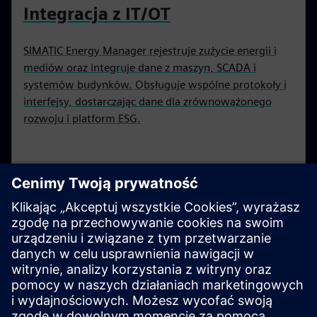
Integracja z IT/OT
SIMATIC Energy Manager rejestruje zużycie energii i
mediów oraz integruje dane z maszyn, SCADA i
systemów budynków. Obsługuje wspólne protokoły i
interfejsy, dostarczając dane dla zrównoważonego
rozwoju i platform ESG.
SIMATIC S7-1200
Podstawowe sterowniki to inteligentny wybór dla
kompaktowych rozwiązań automatyki ze
zintegrowanymi funkcjami komunikacyjnymi i
technologicznymi. Sterowniki SIMATIC S7-1200 są
dostępne w wersji standardowej i bezpiecznej.