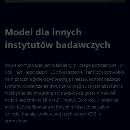
Play
Mute
Settings
PIP
Enter
fulls
Model dla innych
instytutów badawczych
Nowa konfiguracja jest właśnie tym, czego potrzebowali dr
Kris Hart i jego zespół. „Doświadczenie Transicon pozwoliło
nam znacznie zwiększyć precyzję i niezawodność naszego
systemu dostarczania dwutlenku węgla, co jest absolutnie
niezbędne dla integralności naszych długoterminowych
badań nad zmianą klimatu” - mówi. Co więcej, instalacja
może być replikowana w innych miejscach na całym
świecie, badając wpływ wyższych stężeń CO2 w
atmosferze.