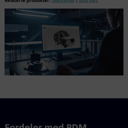
Relaterte produkter:
Teamcenter
|
Solid kant
Fordeler med PDM