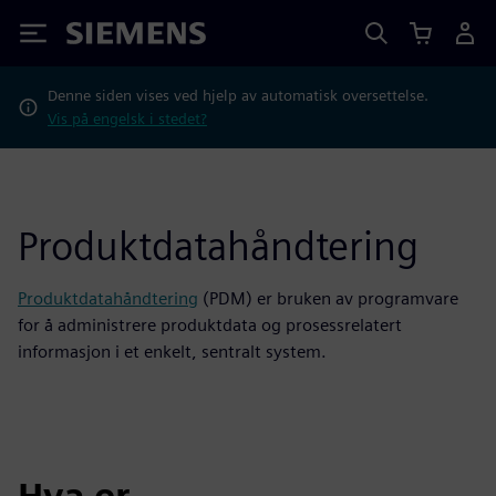
Siemens
Denne siden vises ved hjelp av automatisk oversettelse.
Vis på engelsk i stedet?
Produktdatahåndtering
Produktdatahåndtering
(PDM) er bruken av programvare
for å administrere produktdata og prosessrelatert
informasjon i et enkelt, sentralt system.
Hva er