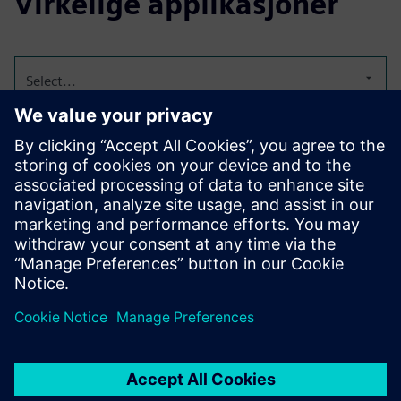
Virkelige applikasjoner
Select...
Detaljert KPI-sporing på
tvers av datakilder.
Fra fraktkostnader, ruteoptimalisering, utnyttelsesgrader
og prisanbefaling, full syklusanalyse.