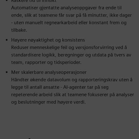
Raskere tid til innsikt
Automatiser gjentatte analyseoppgaver fra ende til
ende, slik at teamene får svar på få minutter, ikke dager
- uten manuelt regnearkarbeid eller konstant frem og
tilbake.
Høyere nøyaktighet og konsistens
Reduser menneskelige feil og versjonsforvirring ved å
standardisere logikk, beregninger og utdata på tvers av
team, rapporter og tidsperioder.
Mer skalerbare analyseoperasjoner
Håndter økende datavolum og rapporteringskrav uten å
legge til antall ansatte - AI-agenter tar på seg
repeterende arbeid slik at teamene fokuserer på analyser
og beslutninger med høyere verdi.