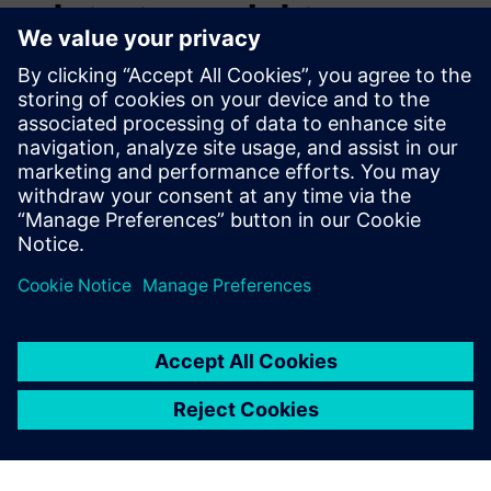
relaterte produkter
Tilleggsinformasjon og ressurser
VS126 datablad
VS126 Brukerhåndbok
Milesight IoT bedriftsprofil 2025