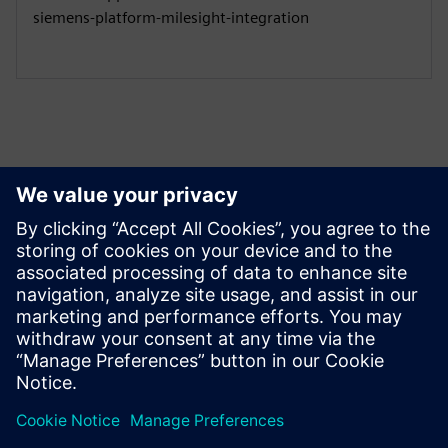
siemens-platform-milesight-integration
Utforsk ressurser og
relaterte produkter
Tilleggsinformasjon og ressurser
CS321 datablad