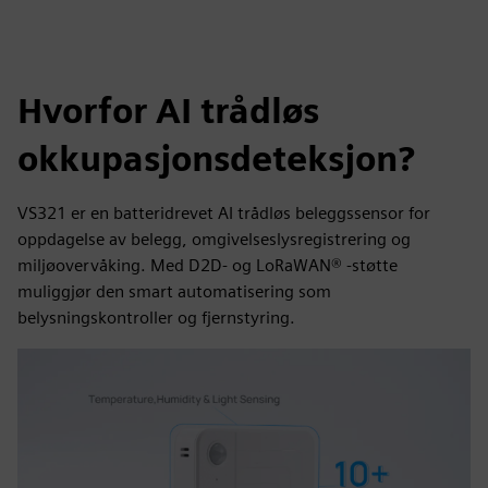
Hvorfor AI trådløs
okkupasjonsdeteksjon?
VS321 er en batteridrevet AI trådløs beleggssensor for
oppdagelse av belegg, omgivelseslysregistrering og
miljøovervåking. Med D2D- og LoRaWAN® -støtte
muliggjør den smart automatisering som
belysningskontroller og fjernstyring.