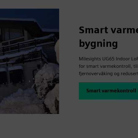
Smart varmek
bygning
Milesights UG65 Indoor Lo
for smart varmekontroll, ti
fjernovervåking og reduser
Smart varmekontroll i