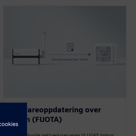
Fastvareoppdatering over
luften (FUOTA)
Den innebygde nettverksserveren til UG65 Indoor