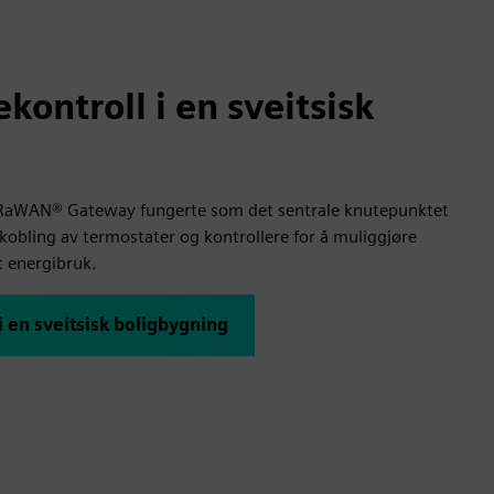
ontroll i en sveitsisk
RaWAN® Gateway fungerte som det sentrale knutepunktet
lkobling av termostater og kontrollere for å muliggjøre
t energibruk.
 en sveitsisk boligbygning