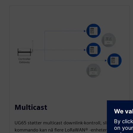
Multicast
UG65 støtter multicast downlink-kontroll, slik at en
kommando kan nå flere LoRaWAN® -enheter