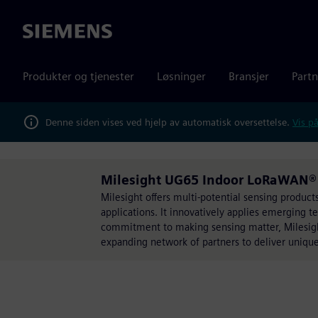
Siemens
Produkter og tjenester
Løsninger
Bransjer
Partn
Denne siden vises ved hjelp av automatisk oversettelse.
Vis på
Milesight UG65 Indoor LoRaWAN® G
Milesight offers multi-potential sensing produc
applications. It innovatively applies emerging te
commitment to making sensing matter, Milesight
expanding network of partners to deliver unique