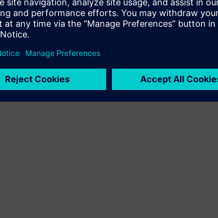
kontrollergateway og agentgateways som jobber
sammen. Det forenkler distribusjonen, sentraliserer
administrasjonen og utvider dekningen for store IoT-
nettverk.