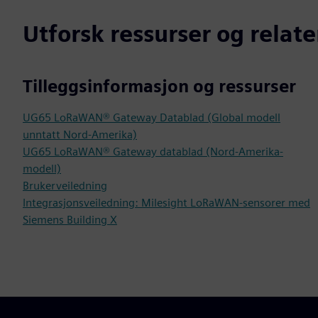
Utforsk ressurser og relat
Tilleggsinformasjon og ressurser
UG65 LoRaWAN® Gateway Datablad (Global modell
unntatt Nord-Amerika)
UG65 LoRaWAN® Gateway datablad (Nord-Amerika-
modell)
Brukerveiledning
Integrasjonsveiledning: Milesight LoRaWAN-sensorer med
Siemens Building X