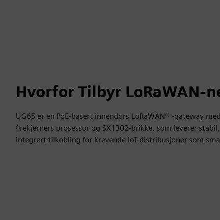
Hvorfor Tilbyr LoRaWAN-n
UG65 er en PoE-basert innendørs LoRaWAN® -gateway med 
firekjerners prosessor og SX1302-brikke, som leverer stabil
integrert tilkobling for krevende IoT-distribusjoner som sm