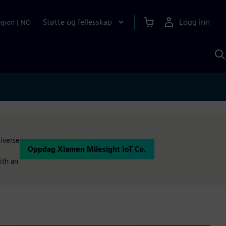
Støtte og fellesskap
Logg inn
egion
|
NO
S
m
S
A
diverse
Oppdag Xiamen Milesight IoT Co.
ith an