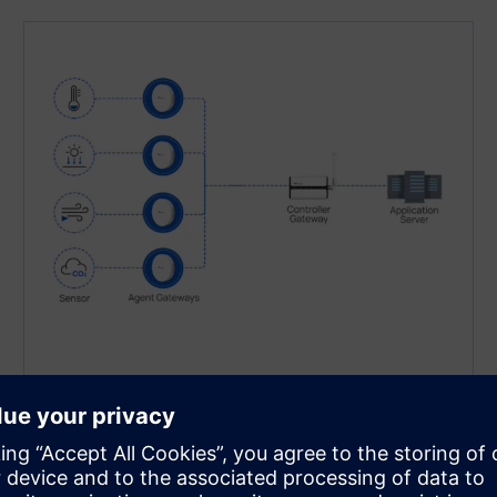
Gateway-flåte
Gateway Fleet grupperer flere Milesight LoRaWAN® -
gateways i en administrert flåte, med en