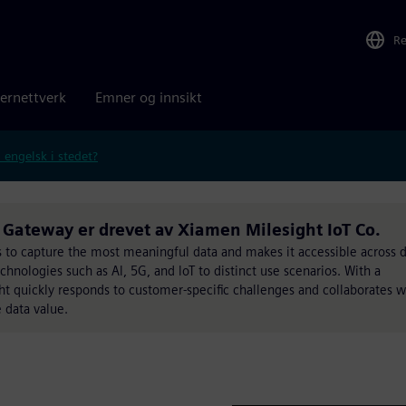
R
ernettverk
Emner og innsikt
 engelsk i stedet?
ateway er drevet av Xiamen Milesight IoT Co.
ts to capture the most meaningful data and makes it accessible across 
chnologies such as Al, 5G, and loT to distinct use scenarios. With a
 quickly responds to customer-specific challenges and collaborates w
 data value.