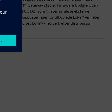
LoRaWAN® Gateway støtter Firmware Update Over-
The-Air (FUOTA), som tillater sømløse eksterne
firmwareoppdateringer for tilkoblede LoRa® -enheter
via et trådløst LoRa® -nettverk etter distribusjon.