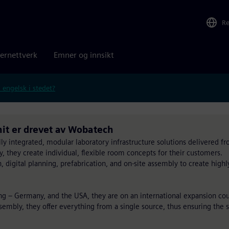
R
ernettverk
Emner og innsikt
 engelsk i stedet?
nit er drevet av Wobatech
lly integrated, modular laboratory infrastructure solutions delivered fr
y, they create individual, flexible room concepts for their customers.
igital planning, prefabrication, and on-site assembly to create highly 
ang – Germany, and the USA, they are on an international expansion co
embly, they offer everything from a single source, thus ensuring the s