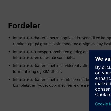
Fordeler
Infrastrukturbærerenheten oppfyller kravene til en kompl
romkonsept på grunn av sin moderne design av høy kvali
Infrastrukturtransportørenheten gir deg den nødvendige 
infrastrukturen deres når som helst.
Infrastrukturbærerenheten er videreutviklingen av takn
formontering og BIM-til-felt.
Infrastrukturbærerenheten kombinerer et bredt utvalg av
komplekst er ryddet opp, med færre grensesnitt for op