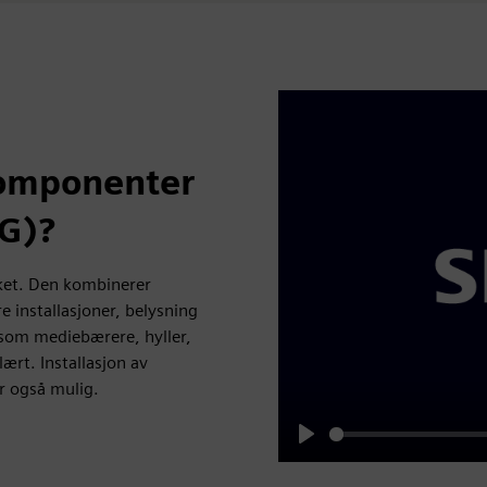
komponenter
NG)?
ket. Den kombinerer
e installasjoner, belysning
 som mediebærere, hyller,
rt. Installasjon av
r også mulig.
Play