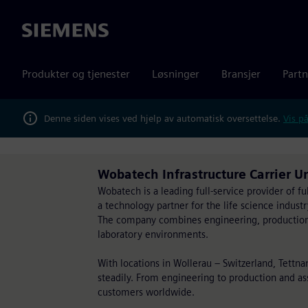
Siemens
Produkter og tjenester
Løsninger
Bransjer
Partn
Denne siden vises ved hjelp av automatisk oversettelse.
Vis på
Wobatech Infrastructure Carrier U
Wobatech is a leading full-service provider of fu
a technology partner for the life science industr
The company combines engineering, production, d
laboratory environments.
With locations in Wollerau – Switzerland, Tettn
steadily. From engineering to production and ass
customers worldwide.