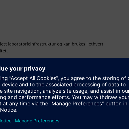
ett laboratorieinfrastruktur og kan brukes i ethvert
tet.
friheten til å fleksibelt redesigne rommene og
ettet for å møte kravene til moderne byggemetoder med BIM,
 komponenter og medier til et helhetlig system. Alt
timalisert romokonomi.