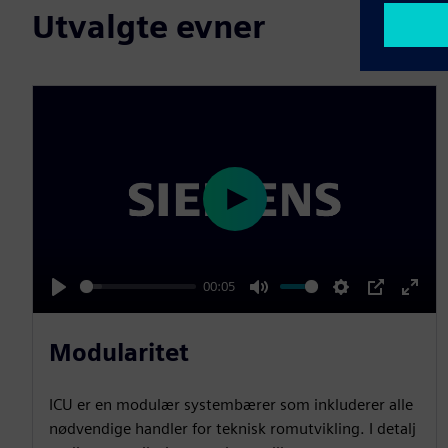
Utvalgte evner
P
l
a
00:05
y
P
M
S
P
E
l
u
e
I
n
Modularitet
a
t
t
P
t
y
e
t
e
ICU er en modulær systembærer som inkluderer alle
i
r
nødvendige handler for teknisk romutvikling. I detalj
n
f