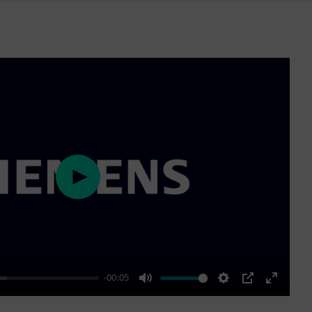
Play
-00:05
Mute
Settings
PIP
Enter