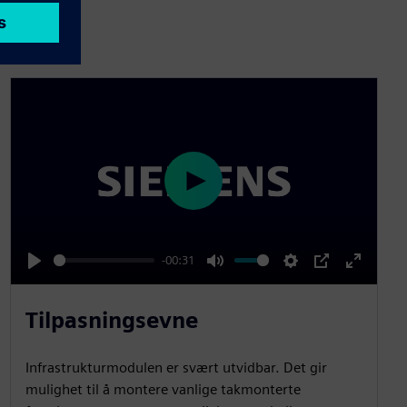
P
l
a
-00:31
y
P
M
S
P
E
l
u
e
I
n
Tilpasningsevne
a
t
t
P
t
y
e
t
e
Infrastrukturmodulen er svært utvidbar. Det gir
i
r
mulighet til å montere vanlige takmonterte
n
f