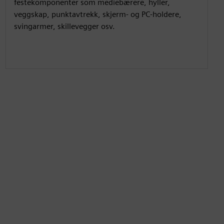
festekomponenter som mediebærere, hyller,
g
u
veggskap, punktavtrekk, skjerm- og PC-holdere,
s
l
svingarmer, skillevegger osv.
l
s
c
r
e
e
n