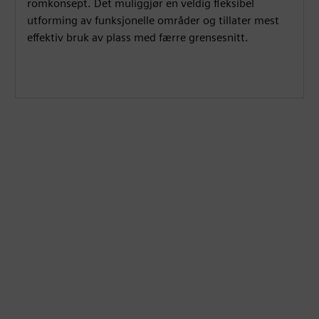
romkonsept. Det muliggjør en veldig fleksibel
g
u
utforming av funksjonelle områder og tillater mest
s
l
effektiv bruk av plass med færre grensesnitt.
l
s
c
r
e
e
n