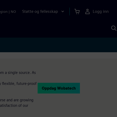
Støtte og fellesskap
Logg inn
egion
|
NO
S
m
S
A
om a single source. As
flexible, future-proof
Oppdag Wobatech
urse and are growing
atisfaction of our