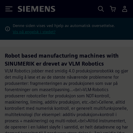
Siemens
Denne siden vises ved hjelp av automatisk oversettelse.
Vis på engelsk i stedet?
Robot based manufacturing machines with
SINUMERIK er drevet av VLM Robotics
VLM Robotics jobber med smidig 4.0 produksjonsrobotikk og gjør
det mulig å løse et av de største nåværende problemene for
produsenter: fragmenteringen av produksjonen som svar på
forventninger om massetilpasning...<br/>VLM-Robotics
produserer robotceller for produksjon som NDT-kontroll,
maskinering, liming, additiv produksjon, etc.<br/>Cellene, alltid
kontrollert med numerisk kontroll, er generelt multifunksjonelle,
multiteknologi (for eksempel: additiv produksjon+kontroll i
prosess + maskinering) og multi-robot.<br/>Alltid instrumentert,
de opererer i en lukket sløyfe i sanntid, er helt datadrevne og har