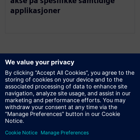
akse på spesifikke samtidige
applikasjoner
Utforsk ressurser og
relaterte produkter
Forutsetninger