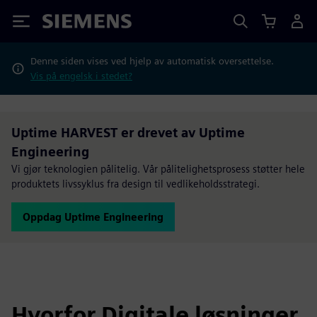
Siemens
Denne siden vises ved hjelp av automatisk oversettelse.
Vis på engelsk i stedet?
Uptime HARVEST er drevet av Uptime
Engineering
Vi gjør teknologien pålitelig. Vår pålitelighetsprosess støtter hele
produktets livssyklus fra design til vedlikeholdsstrategi.
Oppdag Uptime Engineering
Hvorfor Digitale løsninger