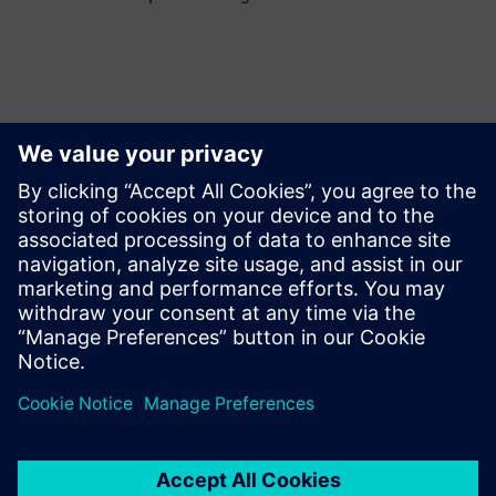
Utforsk ressurser og
relaterte produkter
Tilleggsinformasjon og ressurser
les mer