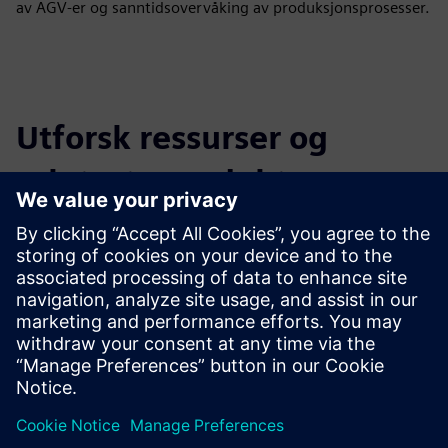
av AGV-er og sanntidsovervåking av produksjonsprosesser.
Utforsk ressurser og
relaterte produkter
Tilleggsinformasjon og ressurser
Telefónica Tech | Hjemmeside
5G-tilkobling
Telefónica Industri