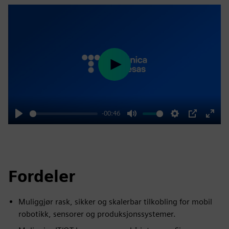
Play
-00:46
Play
Mute
Settings
PIP
Enter
fulls
Fordeler
Muliggjør rask, sikker og skalerbar tilkobling for mobil
robotikk, sensorer og produksjonssystemer.