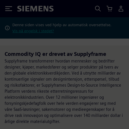
Siemens
Denne siden vises ved hjelp av automatisk oversettelse.
Vis på engelsk i stedet?
Commodity IQ er drevet av Supplyframe
Supplyframe transformerer hvordan mennesker og bedrifter
designer, kjøper, markedsfører og selger produkter på tvers av
den globale elektronikkverdikjeden. Ved å utnytte milliarder av
kontinuerlige signaler om designintensjon, etterspørsel, tilbud
og risikofaktorer, er Supplyframes Design-to-Source Intelligence
Platform verdens rikeste etterretningsressurs for
elektronikkindustrien. Over 12 millioner ingeniører og
forsyningskjedefagfolk over hele verden engasjerer seg med
våre SaaS-løsninger, søkemotorer og medieegenskaper for å
drive rask innovasjon og optimalisere over 140 milliarder dollar i
årlige direkte materialutgifter.