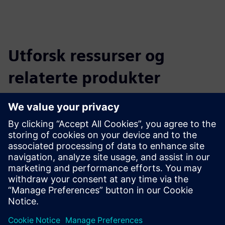
Utforsk ressurser og
relaterte produkter
Tilleggsinformasjon og ressurser
les mer
Forutsetninger
Ingen