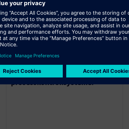
Implementering av nettbaserte
prosesskontrollsystemer