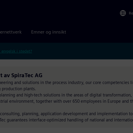
R
ernettverk
Emner og innsikt
 engelsk i stedet?
t av SpiraTec AG
neering and solutions in the process industry, our core competencies li
 production plants.
lanning and high-tech solutions in the areas of digital transformation,
dustrial environment, together with over 650 employees in Europe and 
 consulting, planning, application development and implementation t
Tec guarantees interface-optimized handling of national and internatio