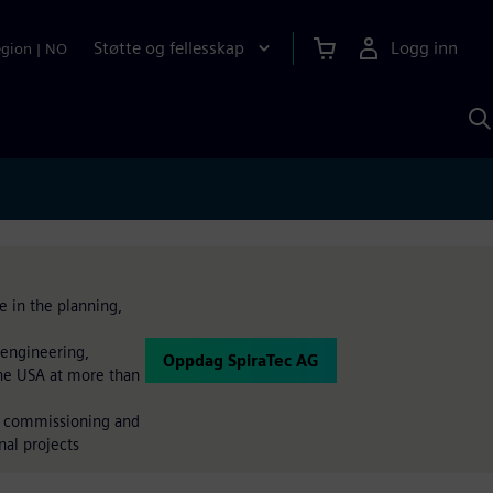
Støtte og fellesskap
Logg inn
egion
|
NO
S
m
S
A
e in the planning,
 engineering,
Oppdag SpiraTec AG
the USA at more than
o commissioning and
nal projects