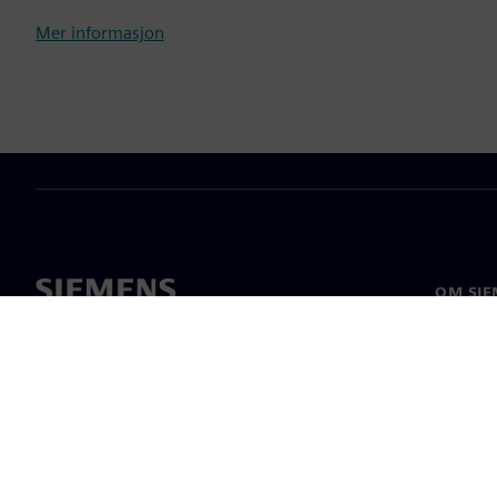
Mer informasjon
OM SIE
Om oss
Ledelse
Nyheter