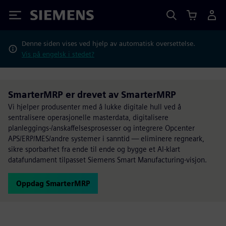
Siemens
Denne siden vises ved hjelp av automatisk oversettelse.
Vis på engelsk i stedet?
SmarterMRP er drevet av SmarterMRP
Vi hjelper produsenter med å lukke digitale hull ved å
sentralisere operasjonelle masterdata, digitalisere
planleggings-/anskaffelsesprosesser og integrere Opcenter
APS/ERP/MES/andre systemer i sanntid — eliminere regneark,
sikre sporbarhet fra ende til ende og bygge et AI-klart
datafundament tilpasset Siemens Smart Manufacturing-visjon.
Oppdag SmarterMRP