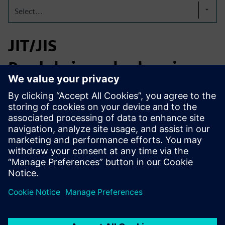
Select...
JIT/JIS
Produksjonsplanlegging
SmarterMRP hjelper bilprodusenter og leverandører med å
planlegge under JIT/JIS-begrensninger, administrere BOM
med flere varianter og løse materiale- og partibeslutninger
før planlegging. Det forbedrer MBOM-justering,
utførelsesberedskap og sporbarhet for tilbakekallinger og
kunderevisjoner.