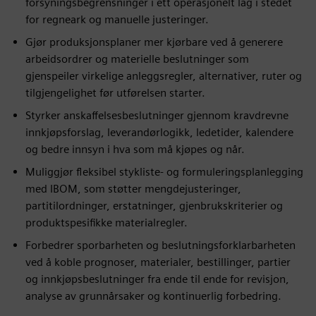
forsyningsbegrensninger i ett operasjonelt lag i stedet
for regneark og manuelle justeringer.
Gjør produksjonsplaner mer kjørbare ved å generere
arbeidsordrer og materielle beslutninger som
gjenspeiler virkelige anleggsregler, alternativer, ruter og
tilgjengelighet før utførelsen starter.
Styrker anskaffelsesbeslutninger gjennom kravdrevne
innkjøpsforslag, leverandørlogikk, ledetider, kalendere
og bedre innsyn i hva som må kjøpes og når.
Muliggjør fleksibel stykliste- og formuleringsplanlegging
med IBOM, som støtter mengdejusteringer,
partitilordninger, erstatninger, gjenbrukskriterier og
produktspesifikke materialregler.
Forbedrer sporbarheten og beslutningsforklarbarheten
ved å koble prognoser, materialer, bestillinger, partier
og innkjøpsbeslutninger fra ende til ende for revisjon,
analyse av grunnårsaker og kontinuerlig forbedring.