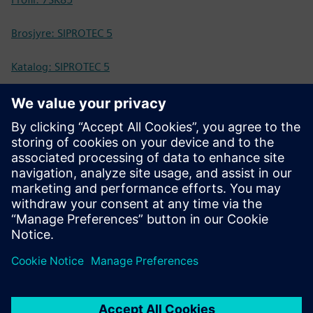
Brosjyre: SIPROTEC 5
Katalog: SIPROTEC 5
Teknisk dokumentasjon
Teknisk dokumentasjon, fastvare, eksempler på
programvareapplikasjoner og vanlige spørsmål (SIOS)
Nettbutikk - Industry Mall
SIPROTEC 7SK85