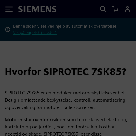
Siemens
Denne siden vises ved hjelp av automatisk oversettelse.
Vis på engelsk i stedet?
Hvorfor SIPROTEC 7SK85?
SIPROTEC 7SK85 er en modulær motorbeskyttelsesenhet.
Det gir omfattende beskyttelse, kontroll, automatisering
og overvåking for motorer i alle størrelser.
Motorer står overfor risikoer som termisk overbelastning,
kortslutning og jordfeil, noe som forårsaker kostbar
nedetid og skade. SIPROTEC 7SK85 løser disse