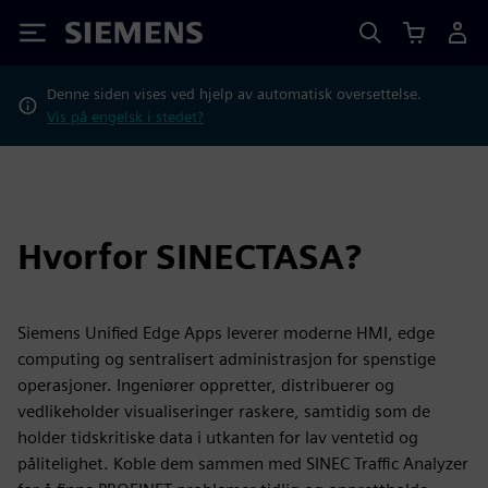
Siemens
Denne siden vises ved hjelp av automatisk oversettelse.
Vis på engelsk i stedet?
Hvorfor SINECTASA?
Siemens Unified Edge Apps leverer moderne HMI, edge
computing og sentralisert administrasjon for spenstige
operasjoner. Ingeniører oppretter, distribuerer og
vedlikeholder visualiseringer raskere, samtidig som de
holder tidskritiske data i utkanten for lav ventetid og
pålitelighet. Koble dem sammen med SINEC Traffic Analyzer