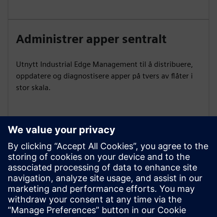
Administrer apper sentralt
Utnytt Industrial Edge Management til å distribuere,
oppdatere og diagnostisere apper på tvers av flåter i
stor skala.
Analyser PROFINET-trafikk
Fang opp PNIO-hendelser, finn flaskehalser og handle
før problemer påvirker produksjonen med SINEC Traffic
Analyzer.