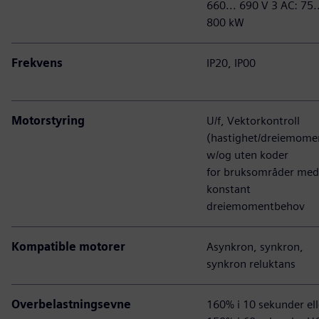
660... 690 V 3 AC: 75.
800 kW
Frekvens
IP20, IP00
Motorstyring
U/f, Vektorkontroll
(hastighet/dreiemome
w/og uten koder
for bruksområder med
konstant
dreiemomentbehov
Kompatible motorer
Asynkron, synkron,
synkron reluktans
Overbelastningsevne
160% i 10 sekunder ell