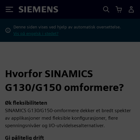
Siemens
Denne siden vises ved hjelp av automatisk oversettelse.
Vis på engelsk i stedet?
Hvorfor SINAMICS
G130/G150 omformere?
Øk fleksibiliteten
SINAMICS G130/G150-omformere dekker et bredt spekter
av applikasjoner med fleksible konfigurasjoner, flere
spenningsnivåer og I/O-utvidelsesalternativer.
Gi pålitelig drift