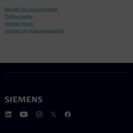
Retrofit for Drive Systems
Online støtte
Teknisk forum
Opprett ny støtteforespørsel