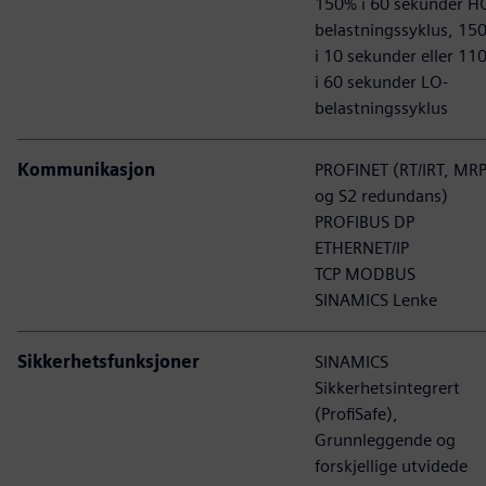
150% i 60 sekunder H
belastningssyklus, 15
i 10 sekunder eller 11
i 60 sekunder LO-
belastningssyklus
Kommunikasjon
PROFINET (RT/IRT, MR
og S2 redundans)
PROFIBUS DP
ETHERNET/IP
TCP MODBUS
SINAMICS Lenke
Sikkerhetsfunksjoner
SINAMICS
Sikkerhetsintegrert
(ProfiSafe),
Grunnleggende og
forskjellige utvidede