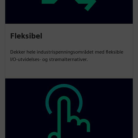
Fleksibel
Dekker hele industrispenningsområdet med fleksible
I/O-utvidelses- og strømalternativer.