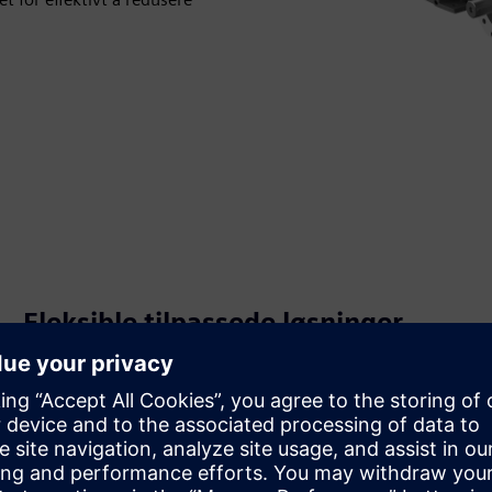
Fleksible tilpassede løsninger
Velg mellom flere koderløsninger i 1PH3 Pro-porteføljen
for å oppnå en optimal balanse mellom ytelse og
kostnadseffektivitet.