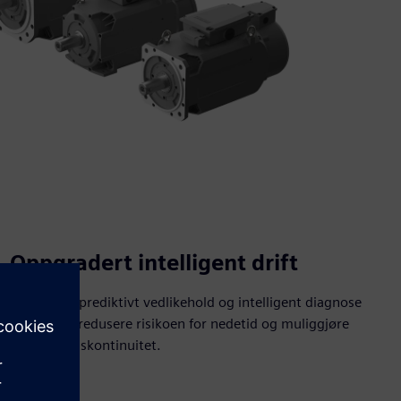
Oppgradert intelligent drift
AI-aktivert prediktivt vedlikehold og intelligent diagnose
bidrar til å redusere risikoen for nedetid og muliggjøre
produksjonskontinuitet.