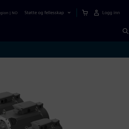
Støtte og fellesskap
Logg inn
egion
|
NO
S
m
S
A