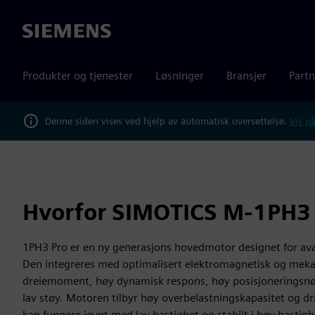
Siemens
Produkter og tjenester
Løsninger
Bransjer
Partn
Denne siden vises ved hjelp av automatisk oversettelse.
Vis på
Hvorfor SIMOTICS M-1PH3 
1PH3 Pro er en ny generasjons hovedmotor designet for avan
Den integreres med optimalisert elektromagnetisk og meka
dreiemoment, høy dynamisk respons, høy posisjoneringsnøy
lav støy. Motoren tilbyr høy overbelastningskapasitet og d
kan fungere jevnt med lav hastighet og stabilt i høy hastighe