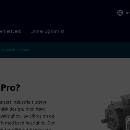
R
ernettverk
Emner og innsikt
 engelsk i stedet?
Pro?
sert industrielt utstyr.
nisk design, med høyt
aktighet, lav vibrasjon og
rift med bred hastighet. Den
t for effektivt å redusere