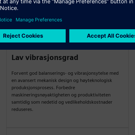
Lav vibrasjonsgrad
Forvent god balanserings- og vibrasjonsytelse med
en avansert mekanisk design og høyteknologisk
produksjonsprosess. Forbedre
maskineringsnøyaktigheten og produktiviteten
samtidig som nedetid og vedlikeholdskostnader
reduseres.