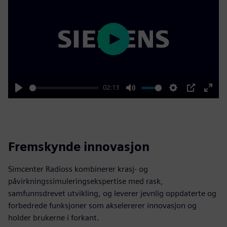
Play
02:13
Play
Mute
Settings
PIP
Enter
fulls
Fremskynde innovasjon
Simcenter Radioss kombinerer krasj- og
påvirkningssimuleringsekspertise med rask,
samfunnsdrevet utvikling, og leverer jevnlig oppdaterte og
forbedrede funksjoner som akselererer innovasjon og
holder brukerne i forkant.