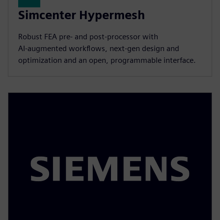
Simcenter Hypermesh
Robust FEA pre‑ and post‑processor with
AI‑augmented workflows, next‑gen design and
optimization and an open, programmable interface.