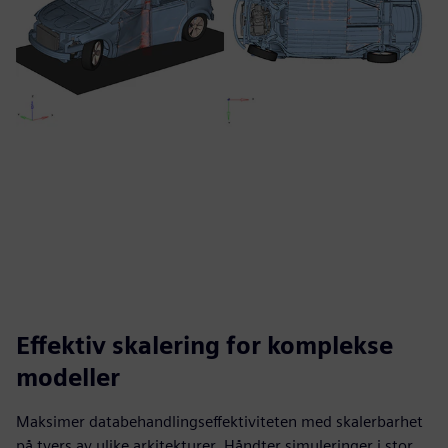
Effektiv skalering for komplekse
modeller
Maksimer databehandlingseffektiviteten med skalerbarhet
på tvers av ulike arkitekturer. Håndter simuleringer i stor