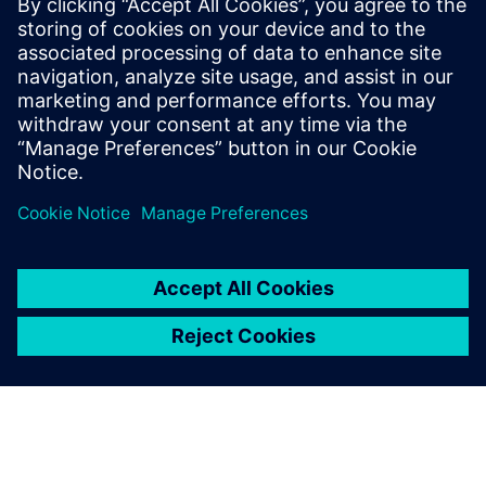
ENGINEERING DATA SCIENCE AND AI
Simcenter PhysicsAI
Geometric deep learning delivering physics
predictions 1000x faster than traditional solvers.
Integrates machine learning for simulation across
CAE workflows.