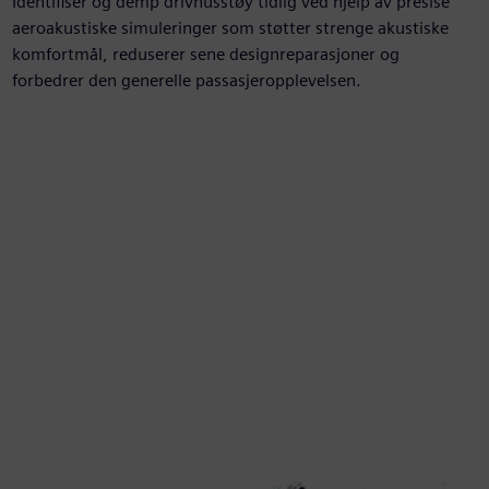
Identifiser og demp drivhusstøy tidlig ved hjelp av presise
aeroakustiske simuleringer som støtter strenge akustiske
komfortmål, reduserer sene designreparasjoner og
forbedrer den generelle passasjeropplevelsen.