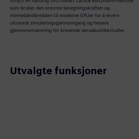
Utnytt en naturlig GPU-basert Lattice Boltzmann-metode
som bruker den enorme beregningskraften og
minnebåndbredden til moderne GPUer for å levere
ultrarask simuleringsgjennomgang og høyere
gjennomstrømning for krevende aeroakustikkstudier.
Utvalgte funksjoner