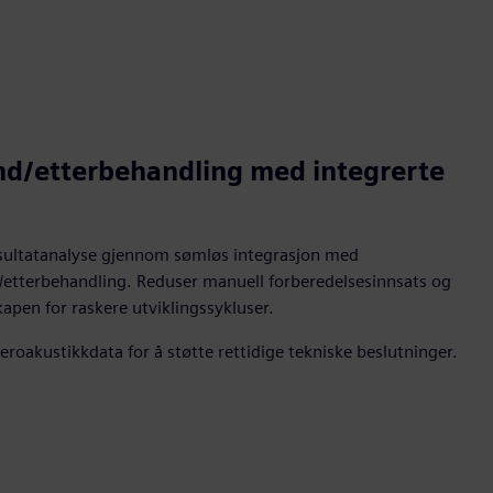
d/etterbehandling med integrerte
resultatanalyse gjennom sømløs integrasjon med
/etterbehandling. Reduser manuell forberedelsesinnsats og
apen for raskere utviklingssykluser.
 aeroakustikkdata for å støtte rettidige tekniske beslutninger.