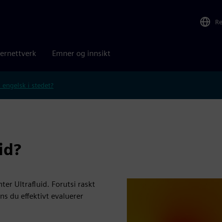
R
ernettverk
Emner og innsikt
 engelsk i stedet?
id?
er Ultrafluid. Forutsi raskt
s du effektivt evaluerer