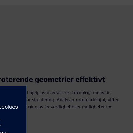
 roterende geometrier effektivt
mponenter ved hjelp av overset-nettteknologi mens du
lingstider for simulering. Analyser roterende hjul, vifter
å gå på bekostning av troverdighet eller muligheter for