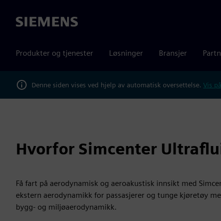
Siemens
Produkter og tjenester
Løsninger
Bransjer
Partn
Denne siden vises ved hjelp av automatisk oversettelse.
Vis på
Hvorfor Simcenter Ultraflu
Få fart på aerodynamisk og aeroakustisk innsikt med Simcent
ekstern aerodynamikk for passasjerer og tunge kjøretøy men
bygg- og miljøaerodynamikk.