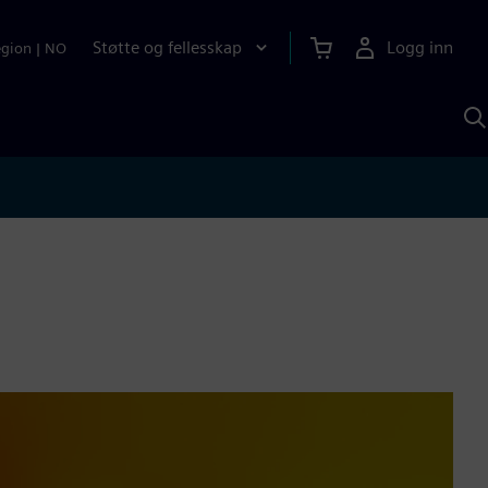
Støtte og fellesskap
Logg inn
egion
|
NO
S
m
S
A