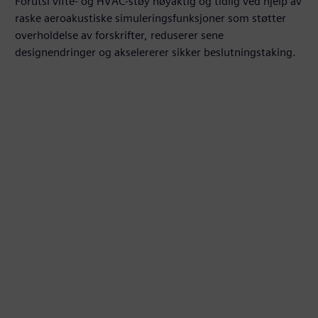
Forutsi vifte- og HVAC-støy nøyaktig og tidlig ved hjelp av
raske aeroakustiske simuleringsfunksjoner som støtter
overholdelse av forskrifter, reduserer sene
designendringer og akselererer sikker beslutningstaking.