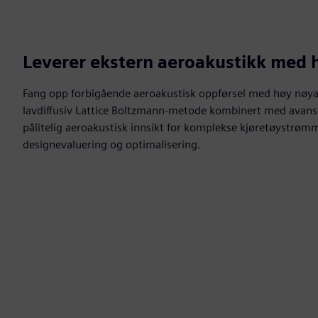
Leverer ekstern aeroakustikk med h
Fang opp forbigående aeroakustisk oppførsel med høy nøyak
lavdiffusiv Lattice Boltzmann-metode kombinert med avans
pålitelig aeroakustisk innsikt for komplekse kjøretøystrømme
designevaluering og optimalisering.