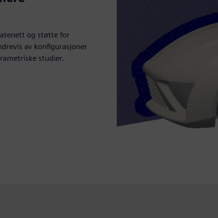
tenett og støtte for
drevis av konfigurasjoner
arametriske studier.