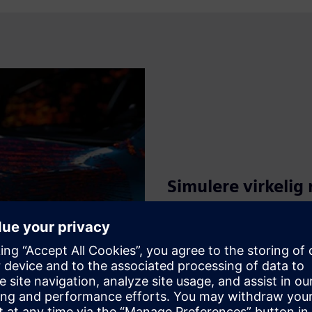
Simulere virkelig
Modellere fullt roterende ko
opprettholder praktiske behand
eller lignende systemer uten 
utførelse over natten.