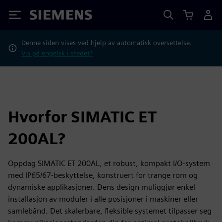
Siemens
Denne siden vises ved hjelp av automatisk oversettelse.
Vis på engelsk i stedet?
Hvorfor SIMATIC ET
200AL?
Oppdag SIMATIC ET 200AL, et robust, kompakt I/O-system
med IP65/67-beskyttelse, konstruert for trange rom og
dynamiske applikasjoner. Dens design muliggjør enkel
installasjon av moduler i alle posisjoner i maskiner eller
samlebånd. Det skalerbare, fleksible systemet tilpasser seg