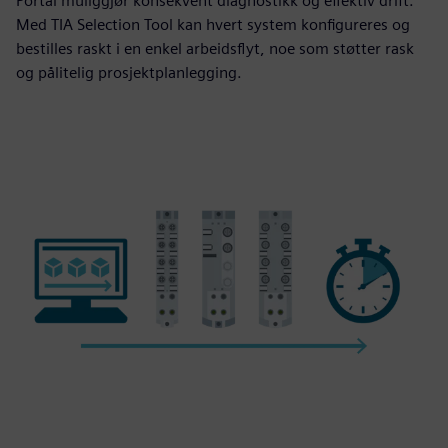
Portal muliggjør konsekvent diagnostikk og effektiv drift.
Med TIA Selection Tool kan hvert system konfigureres og
bestilles raskt i en enkel arbeidsflyt, noe som støtter rask
og pålitelig prosjektplanlegging.