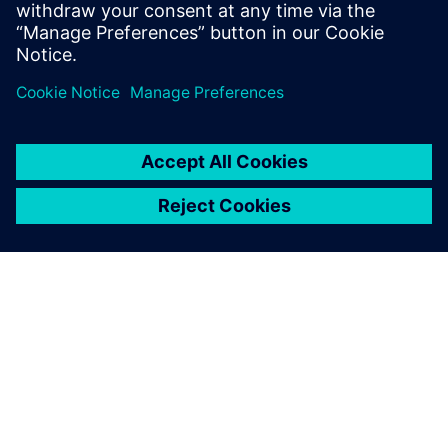
Sikkerhetsinformasjon
For å beskytte anlegg, systemer, maskiner og nettverk mot
cybertrusler er det nødvendig å implementere — og
kontinuerlig vedlikeholde — et helhetlig, toppmoderne
industrielt sikkerhetskonsept. Siemens' produkter og
løsninger utgjør bare ett element i et slikt konsept. For mer
informasjon om industriell sikkerhet, vennligst besøk.
les mer