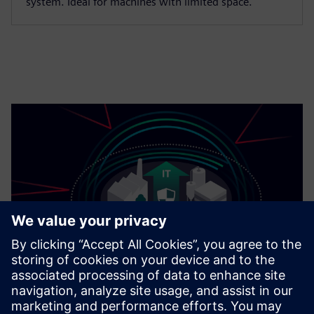
system. Ideal for machines with limited space.
Cybersikkerhet for industrien