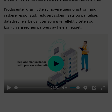
Produsenter drar nytte av høyere gjennomstrømning,
raskere responstid, redusert søkeinnsats og pålitelige,
datadrevne arbeidsflyter som øker effektiviteten og
konkurranseevnen på tvers av hele anlegget.
Play
01:52
Play
Mute
Settings
PIP
Enter
fulls