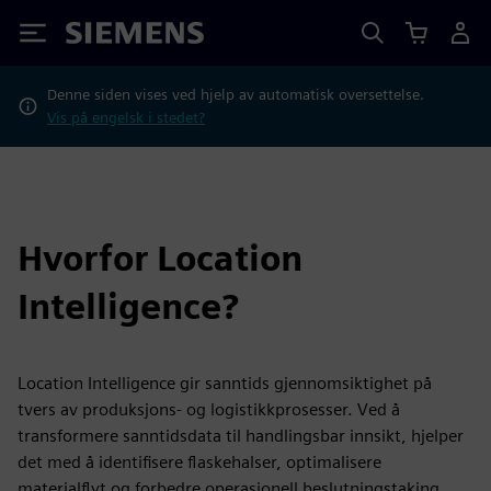
Siemens
Denne siden vises ved hjelp av automatisk oversettelse.
Vis på engelsk i stedet?
Hvorfor Location
Intelligence?
Location Intelligence gir sanntids gjennomsiktighet på
tvers av produksjons- og logistikkprosesser. Ved å
transformere sanntidsdata til handlingsbar innsikt, hjelper
det med å identifisere flaskehalser, optimalisere
materialflyt og forbedre operasjonell beslutningstaking.