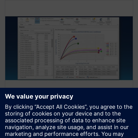
Nodal utdatarapportering
S-Life Plastics gir omfattende rapportering av nodale
utgangsverdier.