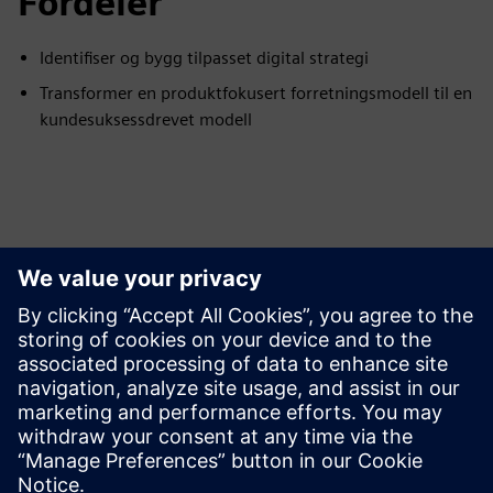
Fordeler
Identifiser og bygg tilpasset digital strategi
Transformer en produktfokusert forretningsmodell til en
kundesuksessdrevet modell
Utforsk ressurser og
relaterte produkter
Forutsetninger
ingen