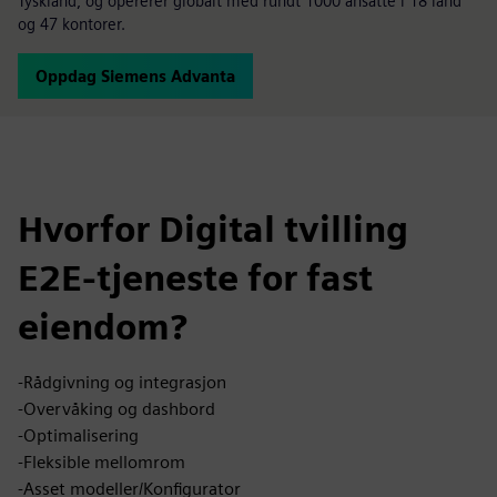
Tyskland, og opererer globalt med rundt 1000 ansatte i 18 land
og 47 kontorer.
Oppdag Siemens Advanta
Hvorfor Digital tvilling
E2E-tjeneste for fast
eiendom?
-Rådgivning og integrasjon
-Overvåking og dashbord
-Optimalisering
-Fleksible mellomrom
-Asset modeller/Konfigurator