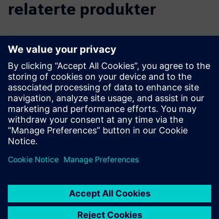
relaterte produkter
Tilleggsinformasjon og ressurser
Digital Twin blogginnlegg
Intelligent miljø
Forutsetninger
ingen