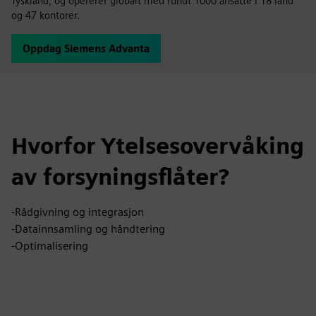
Tyskland, og opererer globalt med rundt 1000 ansatte i 18 land
og 47 kontorer.
Oppdag Siemens Advanta
Hvorfor Ytelsesovervåking
av forsyningsflåter?
-Rådgivning og integrasjon
-Datainnsamling og håndtering
-Optimalisering