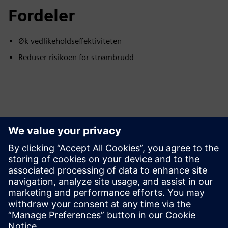
Fordeler
Øk vedlikeholdseffektiviteten
Reduser risikoen for strømbrudd
Utforsk ressurser og
relaterte produkter
Tilleggsinformasjon og ressurser
Casestudie