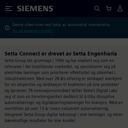
Siemens
Denne siden vises ved hjelp av automatisk oversettelse.
Vis på engelsk i stedet?
Setta Connect er drevet av Setta Engenharia
Setta Group ble grunnlagt i 1996 og har etablert seg som en
referanse i det brasilianske markedet, og spesialiserer seg på
elektriske løsninger som prioriterer effektivitet og sikkerhet i
industrisektoren. Med over 28 års erfaring er selskapet anerkjent
for sin ekspertise og dedikasjon til kvaliteten på sine produkter
og tjenester. På innovasjonsområdet skiller Setta's Digital Labs
seg ut som en forretningsenhet dedikert til å tilby disruptive
automatiserings- og digitaliseringsløsninger for bransjen. Med en
merittliste på over 13 år innen industriell automatisering,
integrerer Setta Group digital teknologi i sine løsninger, og sikrer
bærekraftige resultater for sine kunder.