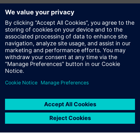
Utforsk ressurser og
relaterte produkter
Tilleggsinformasjon og ressurser
Setta digitale laboratorier