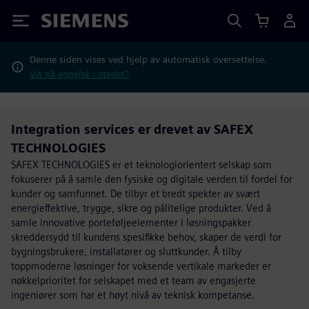
Siemens
Denne siden vises ved hjelp av automatisk oversettelse.
Vis på engelsk i stedet?
Integration services er drevet av SAFEX
TECHNOLOGIES
SAFEX TECHNOLOGIES er et teknologiorientert selskap som
fokuserer på å samle den fysiske og digitale verden til fordel for
kunder og samfunnet. De tilbyr et bredt spekter av svært
energieffektive, trygge, sikre og pålitelige produkter. Ved å
samle innovative porteføljeelementer i løsningspakker
skreddersydd til kundens spesifikke behov, skaper de verdi for
bygningsbrukere, installatører og sluttkunder. Å tilby
toppmoderne løsninger for voksende vertikale markeder er
nøkkelprioritet for selskapet med et team av engasjerte
ingeniører som har et høyt nivå av teknisk kompetanse.