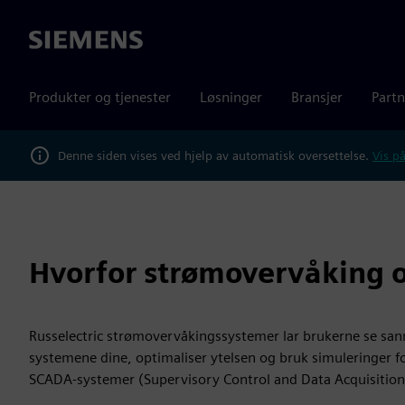
Siemens
Produkter og tjenester
Løsninger
Bransjer
Partn
Denne siden vises ved hjelp av automatisk oversettelse.
Vis på
Hvorfor strømovervåking o
Russelectric strømovervåkingssystemer lar brukerne se san
systemene dine, optimaliser ytelsen og bruk simuleringer f
SCADA-systemer (Supervisory Control and Data Acquisition)