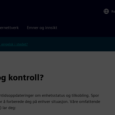
R
ernettverk
Emner og innsikt
 engelsk i stedet?
g kontroll?
ntidsoppdateringer om enhetsstatus og tilkobling. Spor
or å forberede deg på enhver situasjon. Våre omfattende
 lar deg: