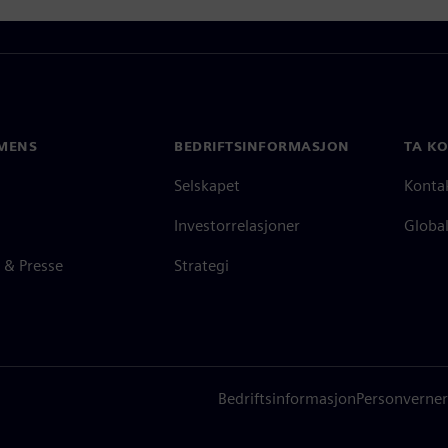
MENS
BEDRIFTSINFORMASJON
TA K
Selskapet
Konta
Investorrelasjoner
Global
 & Presse
Strategi
Bedriftsinformasjon
Personverner