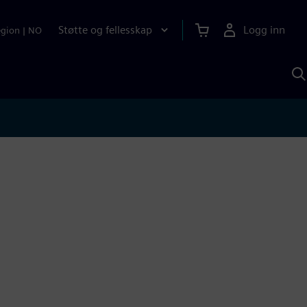
Støtte og fellesskap
Logg inn
egion
|
NO
S
m
S
A