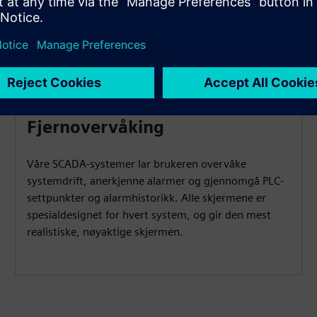
Fjernovervåking
Våre SCADA-systemer lar brukeren overvåke
systemdrift, anerkjenne alarmer og gjennomgå PLC-
settpunkter og alarmhistorikk. Alle skjermene er
spesialdesignet for hvert system, og gir den mest
realistiske, nøyaktige skjermen.