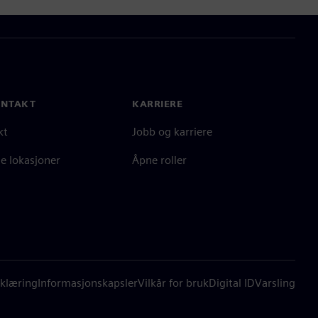
ONTAKT
KARRIERE
kt
Jobb og karriere
e lokasjoner
Åpne roller
klæring
Informasjonskapsler
Vilkår for bruk
Digital ID
Varsling